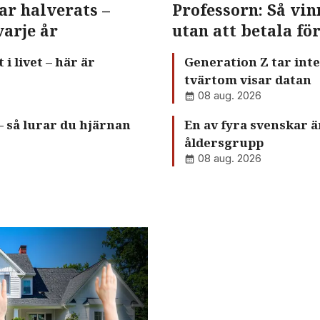
ar halverats –
Professorn: Så vi
varje år
utan att betala fö
 livet – här är
Generation Z tar inte
tvärtom visar datan
08 aug. 2026
 så lurar du hjärnan
En av fyra svenskar är
åldersgrupp
08 aug. 2026