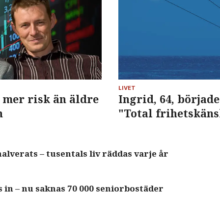
LIVET
 mer risk än äldre
Ingrid, 64, börjad
n
"Total frihetskäns
lverats – tusentals liv räddas varje år
 in – nu saknas 70 000 seniorbostäder