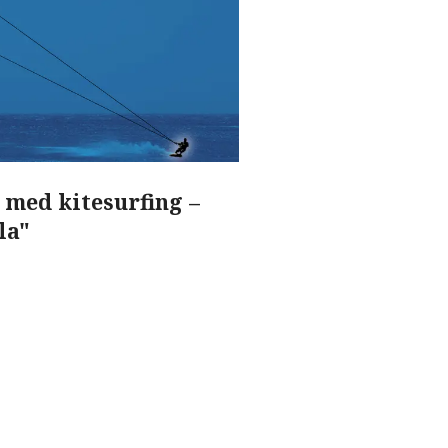
e med kitesurfing –
la"