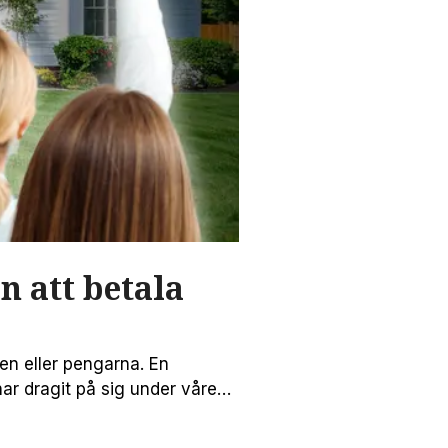
n att betala
en eller pengarna. En
ar dragit på sig under våren
 rätt – och att undvika de