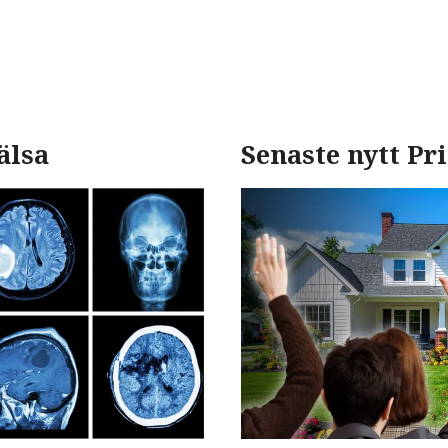
älsa
Senaste nytt P