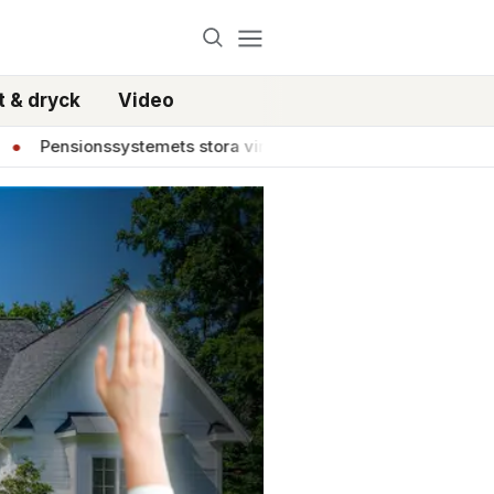
 & dryck
Video
nsionssystemets stora vinnare: Alla andra är förlorare
●
T