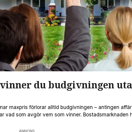
 vinner du budgivningen uta
r maxpris förlorar alltid budgivningen – antingen affär
larar vad som avgör vem som vinner. Bostadsmarknaden h
n i budgivningarna tilltar. Det ökar vikten av att agera
 […]
ANNONS