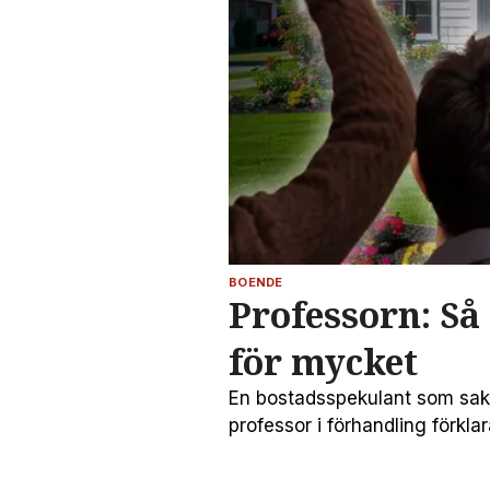
BOENDE
Professorn: Så
för mycket
En bostadsspekulant som sakna
professor i förhandling förk
och sommaren, och konkurrense
misstag som driver upp priset