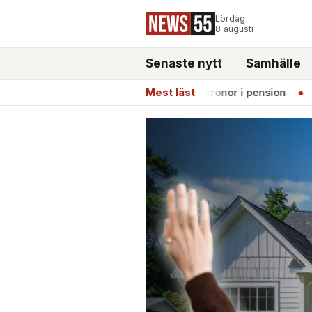
Lördag
8 augusti
Senaste nytt
Samhälle
rgitta jobbade i 46 år – får 13 500 kronor i pension
Mest läst
●
De bäs