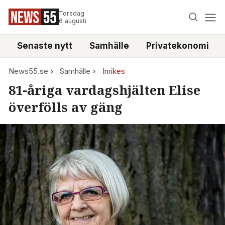
Torsdag
6 augusti
Senaste nytt
Samhälle
Privatekonomi
News55.se
Samhälle
Inrikes
81-åriga vardagshjälten Elise
överfölls av gäng