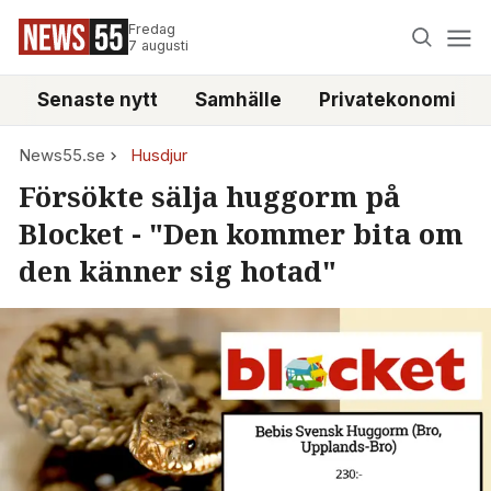
Fredag
7 augusti
Senaste nytt
Samhälle
Privatekonomi
News55.se
Husdjur
Försökte sälja huggorm på
Blocket - "Den kommer bita om
den känner sig hotad"