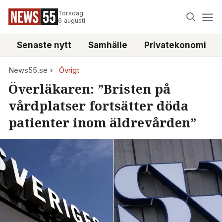
Torsdag
6 augusti
Senaste nytt
Samhälle
Privatekonomi
News55.se
Övrigt
Överläkaren: ”Bristen på
vårdplatser fortsätter döda
patienter inom äldrevården”