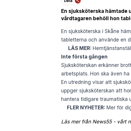
Dela
En sjuksköterska hämtade ut 
vårdtagaren behöll hon tabl
En sjuksköterska i Skåne hämt
tabletterna och använde en d
LÄS MER:
Hemtjänstanstäl
Inte första gången
Sjuksköterskan erkänner brott
arbetsplats. Hon ska även ha t
En utredning visar att sjuksk
uppger sjuksköterskan att hon
hantera tidigare traumatiska u
FLER NYHETER:
Mer för di
Läs mer från News55 - vårt ny