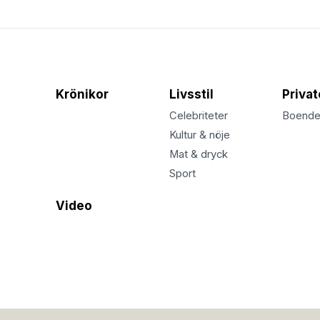
Krönikor
Livsstil
Priva
Celebriteter
Boend
Kultur & nöje
Mat & dryck
Sport
Video