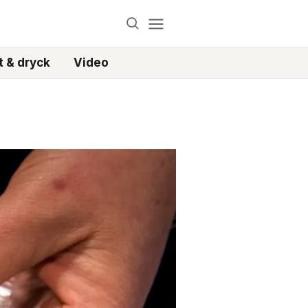
 & dryck
Video