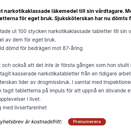
narkotikaklassade läkemedel till sin vårdtagare. Men 
etterna för eget bruk. Sjuksköterskan har nu dömts f
ade ut 100 stycken narkotikaklassade tabletter till sin
el av dem för eget bruk.
ld dömd för bedrägeri mot 87-åring
 och också att det inte är första gången som hon stulit 
agit kasserade narkotikatabletter från en tidigare arbet
öterskan lider av drogmissbruk. I samtal med Inspektion
 tagit tabletterna på impuls för att uppnå en dövande e
pplevelser i livet.
g med livserfarenhet
hetsbrev är kostnadsfritt:
Prenumerera