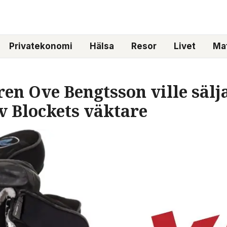
Privatekonomi
Hälsa
Resor
Livet
Mat
en Ove Bengtsson ville sälja
v Blockets väktare