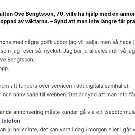
lten Ove Bengtsson, 70, ville ha hjälp med en annons
oppad av väktarna. – Synd att man inte längre får p
ons med några golfklubbor jag vill sälja, men så hade 
om jag reser så mycket. Jag bor ju alldeles intill så jag 
Ove Bengtsson.
opp.
m att fundera över servicen i det digitala samhället.
r och hänvisade till webben. Det är synd att man inte f
ällande annonsering måste kunder gå via ett webbformulär
 telefon
n ju heller inte, det kan vara i dag i morgon eller i gå