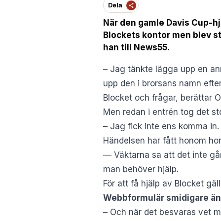
Dela
När den gamle Davis Cup-hjä
Blockets kontor men blev st
han till News55.
– Jag tänkte lägga upp en ann
upp den i brorsans namn efters
Blocket och frågar, berättar 
Men redan i entrén tog det st
– Jag fick inte ens komma in.
Händelsen har fått honom hono
— Väktarna sa att det inte gå
man behöver hjälp.
För att få hjälp av Blocket g
Webbformulär smidigare än
– Och när det besvaras vet ma