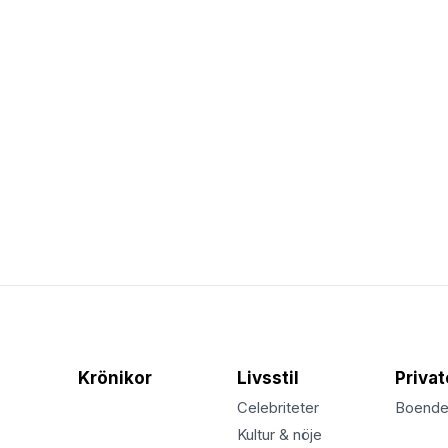
Krönikor
Livsstil
Priva
Celebriteter
Boend
Kultur & nöje