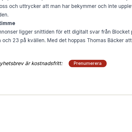
 oss och uttrycker att man har bekymmer och inte upple
den.
n timme
onser ligger snittiden för ett digitalt svar från Blocke
n och 23 på kvällen. Med det hoppas Thomas Bäcker att
hetsbrev är kostnadsfritt:
Prenumerera