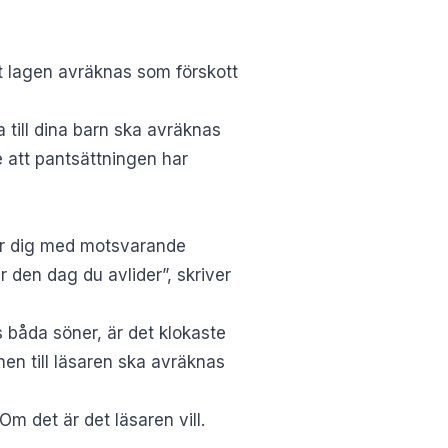
t lagen avräknas som förskott
a till dina barn ska avräknas
te att pantsättningen har
ter dig med motsvarande
 den dag du avlider”, skriver
s båda söner, är det klokaste
nen till läsaren ska avräknas
 det är det läsaren vill.