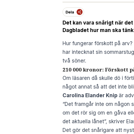
Dela
Det kan vara snårigt när det
Dagbladet hur man ska tänka
Hur fungerar förskott på arv?
har intecknat sin sommarstuga
två söner.
210 000 kronor: Förskott p
Om läsaren då skulle dö i fört
något annat så att det inte bl
Carolina Elander Knip
är adv
“Det framgår inte om någon skr
om det rör sig om en gåva elle
det aktuella lånet”, skriver El
Det gör det snårigare att nysta