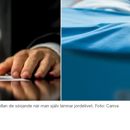
 mellan de sörjande när man själv lämnar jordelivet. Foto: Canva