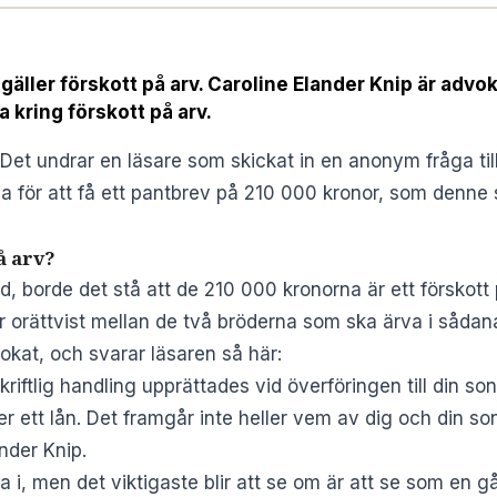
 gäller förskott på arv. Caroline Elander Knip är advo
 kring förskott på arv.
 Det undrar en läsare som skickat in en anonym fråga til
 för att få ett pantbrev på 210 000 kronor, som denne se
å arv?
id, borde det stå att de 210 000 kronorna är ett förskott
ir orättvist mellan de två bröderna som ska ärva i sådana
okat, och svarar läsaren så här:
iftlig handling upprättades vid överföringen till din son
r ett lån. Det framgår inte heller vem av dig och din so
ander Knip.
 i, men det viktigaste blir att se om är att se som en gåv