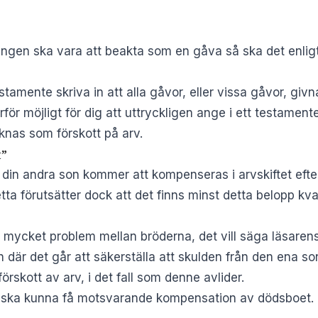
ingen ska vara att beakta som en gåva så ska det enlig
estamente skriva in att alla gåvor, eller vissa gåvor, givn
rför möjligt för dig att uttryckligen ange i ett testamen
knas som förskott på arv.
t”
t din andra son kommer att kompenseras i arvskiftet ef
ta förutsätter dock att det finns minst detta belopp kvar
gt mycket problem mellan bröderna, det vill säga läsaren
 där det går att säkerställa att skulden från den ena so
örskott av arv, i det fall som denne avlider.
 ska kunna få motsvarande kompensation av dödsboet. Om