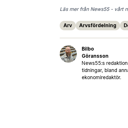
Läs mer från News55 - vårt ny
Arv
Arvsfördelning
D
Bilbo
Göransson
News55:s redaktionsc
tidningar, bland an
ekonomiredaktör.