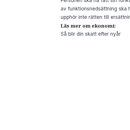
Personen ska ha fått sin funk
av funktionsnedsättning ska h
upphör inte rätten till ersätt
Läs mer om ekonomi:
Så blir din skatt efter nyår