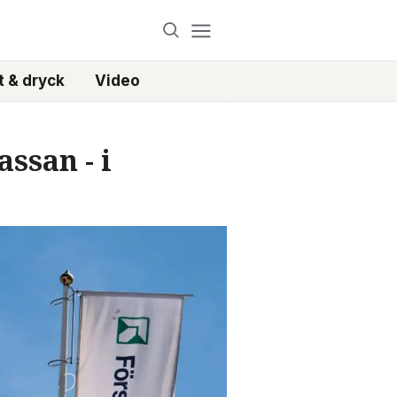
 & dryck
Video
ssan - i