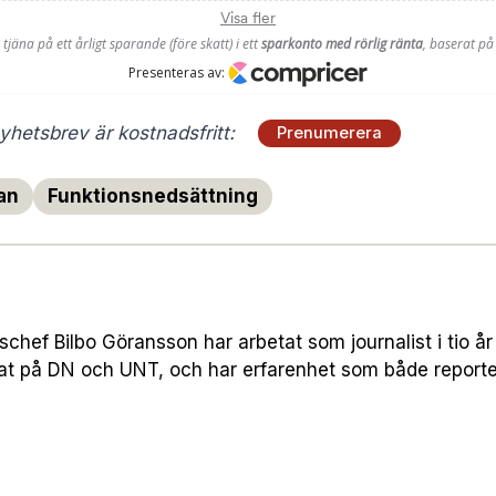
hetsbrev är kostnadsfritt:
Prenumerera
an
Funktionsnedsättning
hef Bilbo Göransson har arbetat som journalist i tio år 
nat på DN och UNT, och har erfarenhet som både report