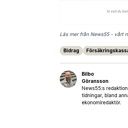
Läs mer från News55 - vårt ny
Bidrag
Försäkringskass
Bilbo
Göransson
News55:s redaktionsc
tidningar, bland an
ekonomiredaktör.