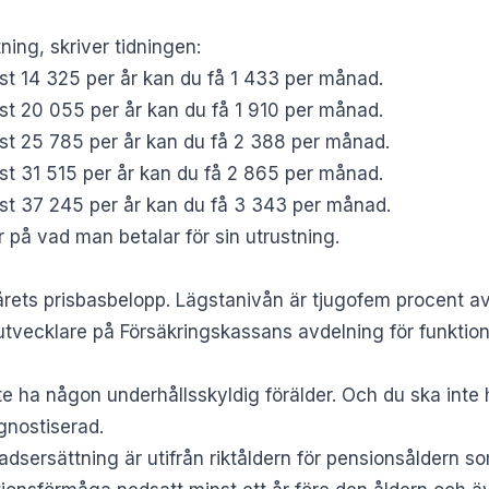
ning, skriver tidningen:
t 14 325 per år kan du få 1 433 per månad.
t 20 055 per år kan du få 1 910 per månad.
t 25 785 per år kan du få 2 388 per månad.
t 31 515 per år kan du få 2 865 per månad.
t 37 245 per år kan du få 3 343 per månad.
på vad man betalar för sin utrustning.
ets prisbasbelopp. Lägstanivån är tjugofem procent av 
tvecklare på Försäkringskassans avdelning för funktions
e ha någon underhållsskyldig förälder. Och du ska inte ha
gnostiserad.
dsersättning är utifrån riktåldern för pensionsåldern s