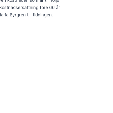
en kostnaden som är till följd
rkostnadsersättning före 66 år
ria Byrgren till tidningen.