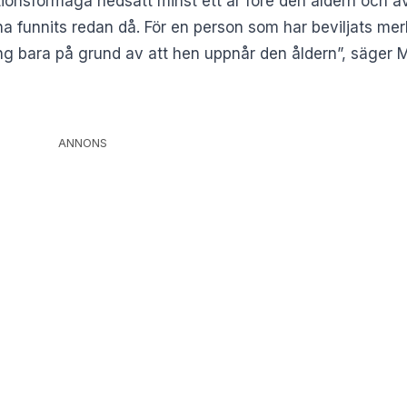
tionsförmåga nedsatt minst ett år före den åldern och äv
a funnits redan då. För en person som har beviljats me
ning bara på grund av att hen uppnår den åldern”, säger Ma
ANNONS