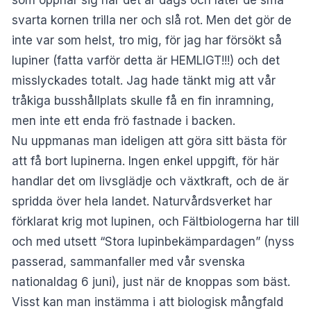
som öppnar sig när det är dags och låter de små
svarta kornen trilla ner och slå rot. Men det gör de
inte var som helst, tro mig, för jag har försökt så
lupiner (fatta varför detta är HEMLIGT!!!) och det
misslyckades totalt. Jag hade tänkt mig att vår
tråkiga busshållplats skulle få en fin inramning,
men inte ett enda frö fastnade i backen.
Nu uppmanas man ideligen att göra sitt bästa för
att få bort lupinerna. Ingen enkel uppgift, för här
handlar det om livsglädje och växtkraft, och de är
spridda över hela landet. Naturvårdsverket har
förklarat krig mot lupinen, och Fältbiologerna har till
och med utsett “Stora lupinbekämpardagen” (nyss
passerad, sammanfaller med vår svenska
nationaldag 6 juni), just när de knoppas som bäst.
Visst kan man instämma i att biologisk mångfald