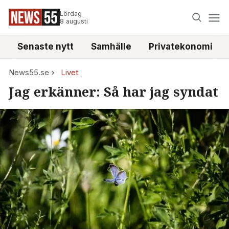
Lördag
8 augusti
Senaste nytt
Samhälle
Privatekonomi
News55.se
Livet
Jag erkänner: Så har jag syndat