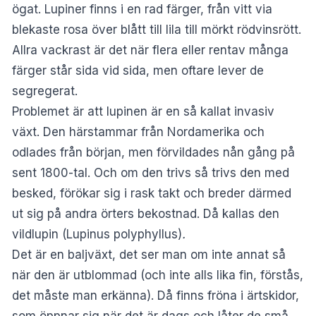
ögat. Lupiner finns i en rad färger, från vitt via
blekaste rosa över blått till lila till mörkt rödvinsrött.
Allra vackrast är det när flera eller rentav många
färger står sida vid sida, men oftare lever de
segregerat.
Problemet är att lupinen är en så kallat invasiv
växt. Den härstammar från Nordamerika och
odlades från början, men förvildades nån gång på
sent 1800-tal. Och om den trivs så trivs den med
besked, förökar sig i rask takt och breder därmed
ut sig på andra örters bekostnad. Då kallas den
vildlupin (Lupinus polyphyllus)
.
Det är en baljväxt, det ser man om inte annat så
när den är utblommad (och inte alls lika fin, förstås,
det måste man erkänna). Då finns fröna i ärtskidor,