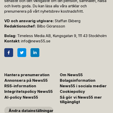
senaste och det viktigaste om din pension, samhället, hälsa
och livets goda. Du kan läsa alla våra artiklar och
prenumerera på vårt nyhetsbrev kostnadsfritt.
VD och ansvarig utgivare:
Staffan Ekberg
Redaktionschef:
Bilbo Göransson
Bolag:
Timeless Media AB, Kungsgatan 9, 111 43 Stockholm
Kontakt:
info@news55.se
Hantera prenumeration
Om News55
Annonsera på News55
Bolagsinformation
RSS-information
News55 i sociala medier
Integritetspolicy News55
Cookiepolicy
AI-policy News55
Så gör vi News55 mer
tillgängligt
Ändra datainställningar