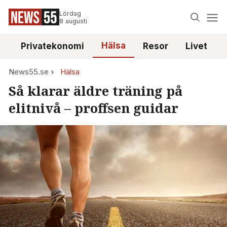
Lördag
8 augusti
Hälsa
e
Privatekonomi
Resor
Livet
News55.se
Hälsa
Så klarar äldre träning på
elitnivå – proffsen guidar