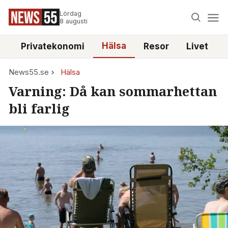
Lördag
8 augusti
Hälsa
e
Privatekonomi
Resor
Livet
News55.se
Hälsa
Varning: Då kan sommarhettan
bli farlig