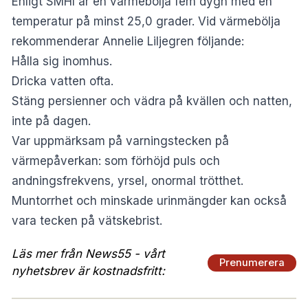
Enligt SMHI är en värmebölja fem dygn med en
temperatur på minst 25,0 grader. Vid värmebölja
rekommenderar Annelie Liljegren följande:
Hålla sig inomhus.
Dricka vatten ofta.
Stäng persienner och vädra på kvällen och natten,
inte på dagen.
Var uppmärksam på varningstecken på
värmepåverkan: som förhöjd puls och
andningsfrekvens, yrsel, onormal trötthet.
Muntorrhet och minskade urinmängder kan också
vara tecken på vätskebrist.
Läs mer från News55 - vårt
Prenumerera
nyhetsbrev är kostnadsfritt: