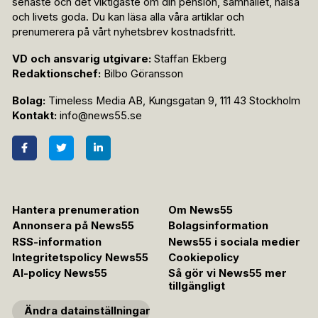
senaste och det viktigaste om din pension, samhället, hälsa
och livets goda. Du kan läsa alla våra artiklar och
prenumerera på vårt nyhetsbrev kostnadsfritt.
VD och ansvarig utgivare:
Staffan Ekberg
Redaktionschef:
Bilbo Göransson
Bolag:
Timeless Media AB, Kungsgatan 9, 111 43 Stockholm
Kontakt:
info@news55.se
Hantera prenumeration
Om News55
Annonsera på News55
Bolagsinformation
RSS-information
News55 i sociala medier
Integritetspolicy News55
Cookiepolicy
AI-policy News55
Så gör vi News55 mer
tillgängligt
Ändra datainställningar