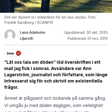
Det ser dystert ut i statistiken för en viss olycka. Foto:
Fredrik Sandberg / SCANPIX
Lena Adelsohn
Uppdaterad:
30 okt. 2025
Liljeroth
Publicerad:
01 nov. 2015
Dela
”Låt oss tala om döden”
löd överskriften i ett
mail jag fick i somras. Avsändare var Ann
Lagerström, journalist och författare, som länge
intresserat sig för och skrivit om existentiella
frågor.
Ämnet är plågsamt och lockande på samma gång.
Vi umgås ju med döden dagligen, som verklighet