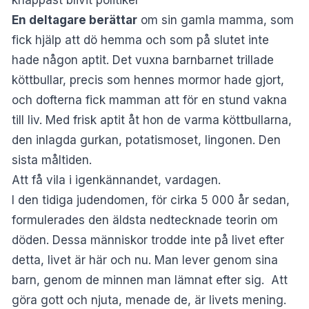
En deltagare berättar
om sin gamla mamma, som
fick hjälp att dö hemma och som på slutet inte
hade någon aptit. Det vuxna barnbarnet trillade
köttbullar, precis som hennes mormor hade gjort,
och dofterna fick mamman att för en stund vakna
till liv. Med frisk aptit åt hon de varma köttbullarna,
den inlagda gurkan, potatismoset, lingonen. Den
sista måltiden.
Att få vila i igenkännandet, vardagen.
I den tidiga judendomen, för cirka 5 000 år sedan,
formulerades den äldsta nedtecknade teorin om
döden. Dessa människor trodde inte på livet efter
detta, livet är här och nu. Man lever genom sina
barn, genom de minnen man lämnat efter sig. Att
göra gott och njuta, menade de, är livets mening.