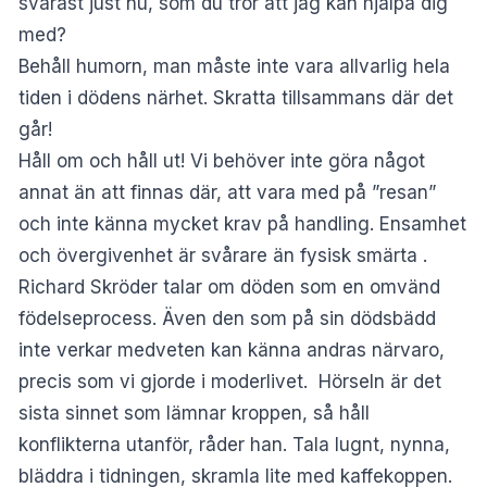
svårast just nu, som du tror att jag kan hjälpa dig
med?
Behåll humorn, man måste inte vara allvarlig hela
tiden i dödens närhet. Skratta tillsammans där det
går!
Håll om och håll ut! Vi behöver inte göra något
annat än att finnas där, att vara med på ”resan”
och inte känna mycket krav på handling. Ensamhet
och övergivenhet är svårare än fysisk smärta .
Richard Skröder talar om döden som en omvänd
födelseprocess. Även den som på sin dödsbädd
inte verkar medveten kan känna andras närvaro,
precis som vi gjorde i moderlivet. Hörseln är det
sista sinnet som lämnar kroppen, så håll
konflikterna utanför, råder han. Tala lugnt, nynna,
bläddra i tidningen, skramla lite med kaffekoppen.