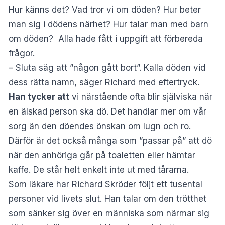
Hur känns det? Vad tror vi om döden? Hur beter
man sig i dödens närhet? Hur talar man med barn
om döden? Alla hade fått i uppgift att förbereda
frågor.
– Sluta säg att ”någon gått bort”. Kalla döden vid
dess rätta namn, säger Richard med eftertryck.
Han tycker att
vi närstående ofta blir själviska när
en älskad person ska dö. Det handlar mer om vår
sorg än den döendes önskan om lugn och ro.
Därför är det också många som ”passar på” att dö
när den anhöriga går på toaletten eller hämtar
kaffe. De står helt enkelt inte ut med tårarna.
Som läkare har Richard Skröder följt ett tusental
personer vid livets slut. Han talar om den trötthet
som sänker sig över en människa som närmar sig