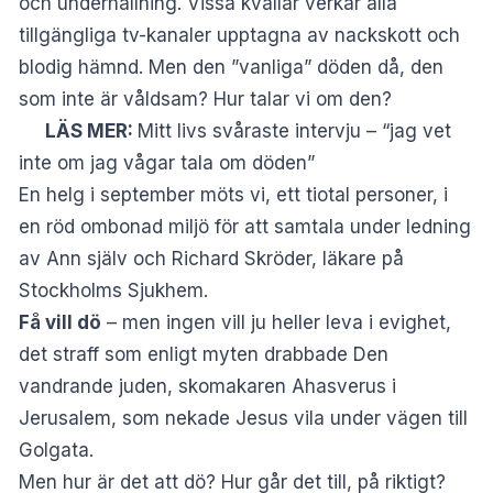
och underhållning. Vissa kvällar verkar alla
tillgängliga tv-kanaler upptagna av nackskott och
blodig hämnd. Men den ”vanliga” döden då, den
som inte är våldsam? Hur talar vi om den?
LÄS MER:
Mitt livs svåraste intervju – “jag vet
inte om jag vågar tala om döden”
En helg i september möts vi, ett tiotal personer, i
en röd ombonad miljö för att samtala under ledning
av Ann själv och Richard Skröder, läkare på
Stockholms Sjukhem.
Få vill dö
– men ingen vill ju heller leva i evighet,
det straff som enligt myten drabbade Den
vandrande juden, skomakaren Ahasverus i
Jerusalem, som nekade Jesus vila under vägen till
Golgata.
Men hur är det att dö? Hur går det till, på riktigt?