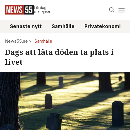
Lördag
8 augusti
Senaste nytt
Samhälle
Privatekonomi
News55.se
Samhälle
Dags att låta döden ta plats i
livet