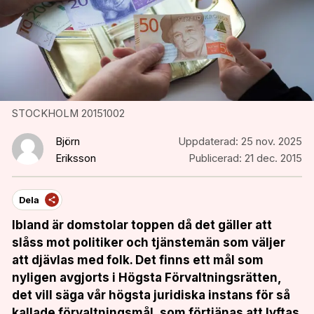
STOCKHOLM 20151002
Björn
Uppdaterad:
25 nov. 2025
Eriksson
Publicerad:
21 dec. 2015
Dela
Ibland är domstolar
toppen då det gäller att
slåss mot politiker och tjänstemän som väljer
att djävlas med folk. Det finns ett mål som
nyligen avgjorts i Högsta Förvaltningsrätten,
det vill säga vår högsta juridiska instans för så
kallade förvaltningsmål, som förtjänas att lyftas