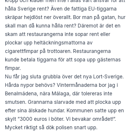
kropp och kläder men inte i allas vårt ansvar för att
hålla Sverige rent? Även de fattiga EU-tiggarna
skräpar hejdlöst ner överallt. Bor man på gatan, hur
skall man då kunna hålla rent? Däremot är det en
skam att restaurangerna inte sopar rent eller
plockar upp heltäckningsmattorna av
cigarettfimpar på trottoaren. Restaurangerna
kunde betala tiggarna för att sopa upp gästernas
fimpar.
Nu får jag sluta grubbla över det nya Lort-Sverige.
Hårda nypor behövs? Vintermånaderna bor jag i
Benalmádena, nära Málaga, där tolereras inte
smutsen. Grannarna slarvade med att plocka upp
efter sina älskade hundar. Kommunen satte upp en
skylt ”3000 euros i böter. Vi bevakar området!”.
Mycket riktigt så dök polisen snart upp.