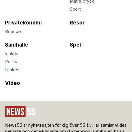
Mat & dryck
Sport
Privatekonomi
Resor
Boende
Samhälle
Spel
Inrikes
Politik
Utrikes
Video
News55 är nyhetssajten för dig över 55 år. Här samlar vi det
senaste och det viktigaste om din pension, samhället, hälsa