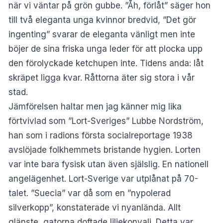
när vi väntar på grön gubbe. ”Åh, förlåt” säger hon
till två eleganta unga kvinnor bredvid, ”Det gör
ingenting” svarar de eleganta vänligt men inte
böjer de sina friska unga leder för att plocka upp
den förolyckade ketchupen inte. Tidens anda: låt
skräpet ligga kvar. Råttorna äter sig stora i vår
stad.
Jämförelsen haltar men jag känner mig lika
förtvivlad som ”Lort-Sveriges” Lubbe Nordström,
han som i radions första socialreportage 1938
avslöjade folkhemmets bristande hygien. Lorten
var inte bara fysisk utan även själslig. En nationell
angelägenhet. Lort-Sverige var utplånat på 70-
talet. ”Suecia” var då som en ”nypolerad
silverkopp”, konstaterade vi nyanlända. Allt
glänste, gatorna doftade liljekonvalj. Detta var