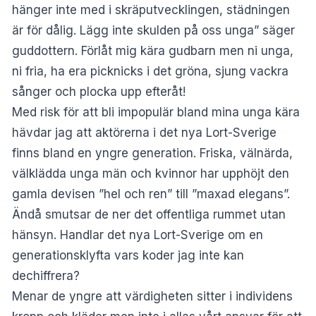
hänger inte med i skräputvecklingen, städningen
är för dålig. Lägg inte skulden på oss unga” säger
guddottern. Förlåt mig kära gudbarn men ni unga,
ni fria, ha era picknicks i det gröna, sjung vackra
sånger och plocka upp efteråt!
Med risk för att bli impopulär bland mina unga kära
hävdar jag att aktörerna i det nya Lort-Sverige
finns bland en yngre generation. Friska, välnärda,
välklädda unga män och kvinnor har upphöjt den
gamla devisen ”hel och ren” till ”maxad elegans”.
Ändå smutsar de ner det offentliga rummet utan
hänsyn. Handlar det nya Lort-Sverige om en
generationsklyfta vars koder jag inte kan
dechiffrera?
Menar de yngre att värdigheten sitter i individens