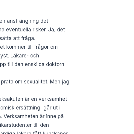
den ansträngning det
ma eventuella risker. Ja, det
ätta att fråga.
et kommer till frågor om
 tyst. Läkare- och
upp till den enskilda doktorn
 prata om sexualitet. Men jag
leksakuten är en verksamhet
omisk ersättning, går ut i
a. Verksamheten är inne på
karstudenter till den
rdiga läkare fått kunskaper,