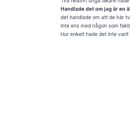
Två relativt unga läkare hade 
Handlade det om jag är en ä
det handlade om att de här t
Inte ens med någon som faktisk
Hur enkelt hade det inte var