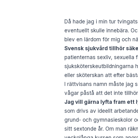
Då hade jag i min tur tvingat
eventuellt skulle innebära. Och
blev en lärdom för mig och näs
Svensk sjukvård tillhör säker
patienternas sexliv, sexuella f
sjuksköterskeutbildningarna har
eller sköterskan att efter bäs
I rättvisans namn måste jag s
vågar påstå att det inte tillhö
Jag vill gärna lyfta fram et
som drivs av ideellt arbetande
grund- och gymnasieskolor oc
sitt sextonde år. Om man räkna
veckolånga kursen som anordn