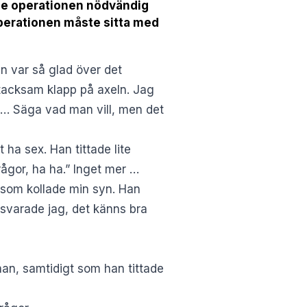
rde operationen nödvändig
operationen måste sitta med
an var så glad över det
 tacksam klapp på axeln. Jag
nte… Säga vad man vill, men det
ha sex. Han tittade lite
rågor, ha ha.” Inget mer …
e som kollade min syn. Han
, svarade jag, det känns bra
han, samtidigt som han tittade