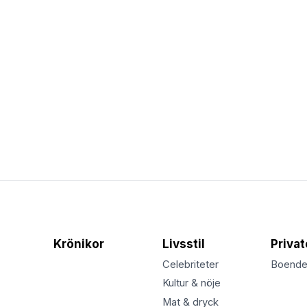
Krönikor
Livsstil
Priva
Celebriteter
Boend
Kultur & nöje
Mat & dryck