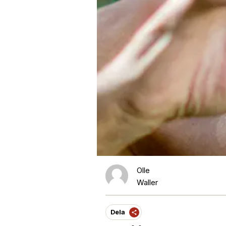
Olle
Waller
Dela