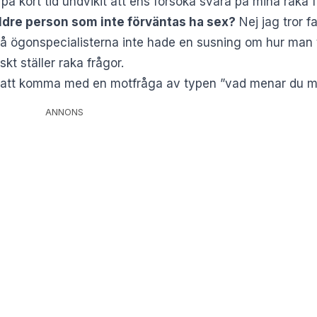
på kort tid undvikit att ens försöka svara på mina raka f
ldre person som inte förväntas ha sex?
Nej jag tror fa
vå ögonspecialisterna inte hade en susning om hur man 
t ställer raka frågor.
it att komma med en motfråga av typen ”vad menar du me
ANNONS