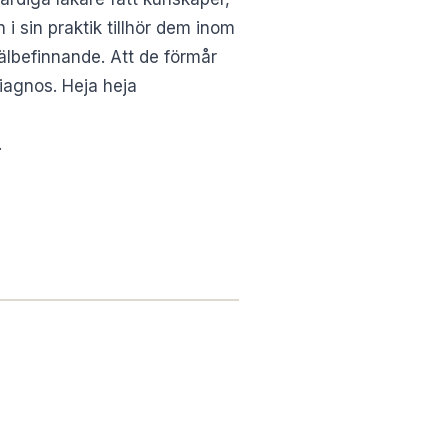
i sin praktik tillhör dem inom
älbefinnande. Att de förmår
iagnos. Heja heja
.