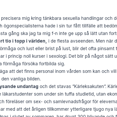
s precisera mig kring tänkbara sexuella handlingar och 
 ögonspecialisterna hade i sin tur fått tillfälle att bedö
ta gång ska jag ta mig f-n inte ge upp så lätt utan forts
t tio i topp i världen,
i de flesta avseenden. Men när d
örmåga och lust eller brist på lust, blir det ofta pinsamt
 i princip noll kurser i sexologi. Det blir på något sätt 
ta förmåga försöka fortbilda sig.
äga att det finns personal inom vården som kan och vill
r den vanliga bilden.
t lysande undantag
och det stavas ”Kärleksakuten”. Kär
 läkarstudenter som under sin tuffa studietid, utan ekon
h föreläser om sex- och samlevnadsfrågor för elevern
r med att det årligen tillkommer ytterligare tjugo nya lä
as i slutet av sommaren, har drygt 300 blivande och fä