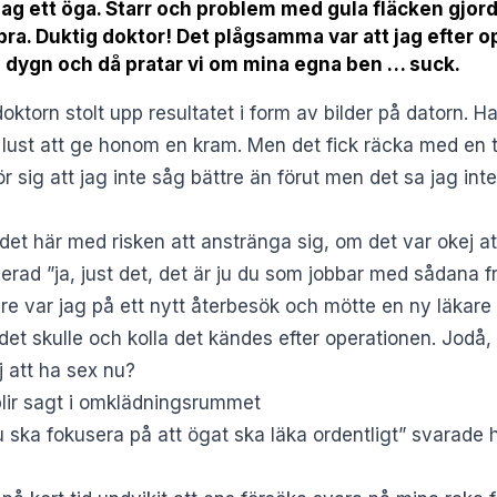
jag ett öga. Starr och problem med gula fläcken gjo
bra. Duktig doktor! Det plågsamma var att jag efter 
 dygn och då pratar vi om mina egna ben … suck.
oktorn stolt upp resultatet i form av bilder på datorn. H
k lust att ge honom en kram. Men det fick räcka med en
ör sig att jag inte såg bättre än förut men det sa jag i
et här med risken att anstränga sig, om det var okej att 
erad ”ja, just det, det är ju du som jobbar med sådana f
re var jag på ett nytt återbesök och mötte en ny läkar
om det skulle och kolla det kändes efter operationen. Jodå
 att ha sex nu?
blir sagt i omklädningsrummet
u ska fokusera på att ögat ska läka ordentligt” svarade 