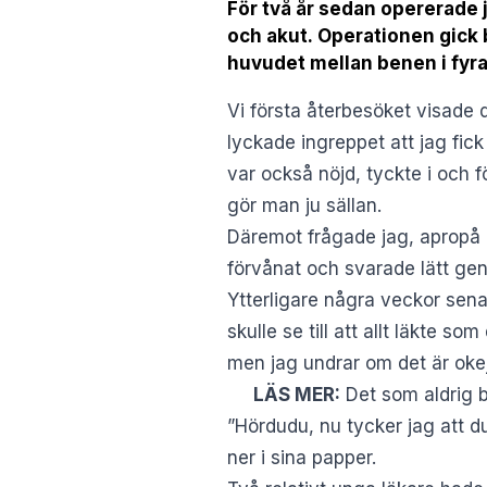
För två år sedan opererade 
och akut. Operationen gick 
huvudet mellan benen i fyra
Vi första återbesöket visade d
lyckade ingreppet att jag fic
var också nöjd, tyckte i och f
gör man ju sällan.
Däremot frågade jag, apropå d
förvånat och svarade lätt gen
Ytterligare några veckor sena
skulle se till att allt läkte s
men jag undrar om det är okej
LÄS MER:
Det som aldrig 
”Hördudu, nu tycker jag att d
ner i sina papper.