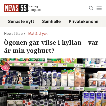
Fredag
7 augusti
Senaste nytt
Samhälle
Privatekonomi
News55.se
Mat & dryck
Ögonen går vilse i hyllan – var
är min yoghurt?