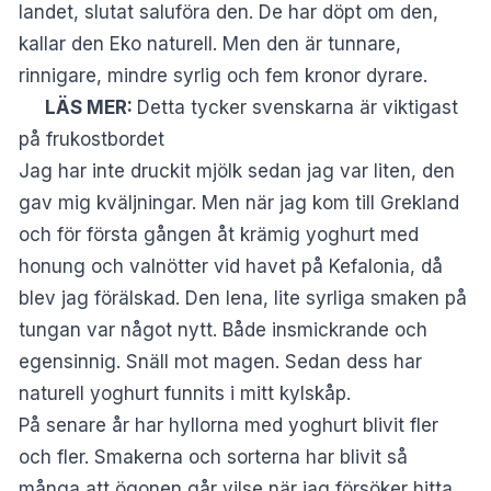
landet, slutat saluföra den. De har döpt om den,
kallar den Eko naturell. Men den är tunnare,
rinnigare, mindre syrlig och fem kronor dyrare.
LÄS MER:
Detta tycker svenskarna är viktigast
på frukostbordet
Jag har inte druckit mjölk sedan jag var liten, den
gav mig kväljningar. Men när jag kom till Grekland
och för första gången åt krämig yoghurt med
honung och valnötter vid havet på Kefalonia, då
blev jag förälskad. Den lena, lite syrliga smaken på
tungan var något nytt. Både insmickrande och
egensinnig. Snäll mot magen. Sedan dess har
naturell yoghurt funnits i mitt kylskåp.
På senare år har hyllorna med yoghurt blivit fler
och fler. Smakerna och sorterna har blivit så
många att ögonen går vilse när jag försöker hitta