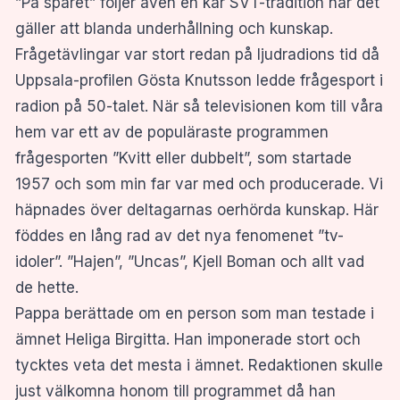
”På spåret” följer även en kär SVT-tradition när det
gäller att blanda underhållning och kunskap.
Frågetävlingar var stort redan på ljudradions tid då
Uppsala-profilen Gösta Knutsson ledde frågesport i
radion på 50-talet. När så televisionen kom till våra
hem var ett av de populäraste programmen
frågesporten ”Kvitt eller dubbelt”, som startade
1957 och som min far var med och producerade. Vi
häpnades över deltagarnas oerhörda kunskap. Här
föddes en lång rad av det nya fenomenet ”tv-
idoler”. ”Hajen”, ”Uncas”, Kjell Boman och allt vad
de hette.
Pappa berättade om en person som man testade i
ämnet Heliga Birgitta. Han imponerade stort och
tycktes veta det mesta i ämnet. Redaktionen skulle
just välkomna honom till programmet då han