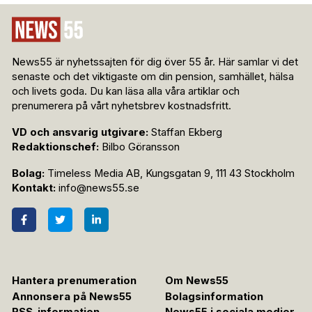
News55 är nyhetssajten för dig över 55 år. Här samlar vi det
senaste och det viktigaste om din pension, samhället, hälsa
och livets goda. Du kan läsa alla våra artiklar och
prenumerera på vårt nyhetsbrev kostnadsfritt.
VD och ansvarig utgivare:
Staffan Ekberg
Redaktionschef:
Bilbo Göransson
Bolag:
Timeless Media AB, Kungsgatan 9, 111 43 Stockholm
Kontakt:
info@news55.se
Hantera prenumeration
Om News55
Annonsera på News55
Bolagsinformation
RSS-information
News55 i sociala medier