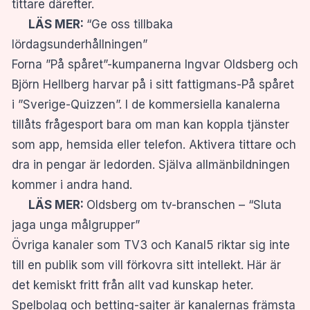
tittare därefter.
LÄS MER:
“Ge oss tillbaka
lördagsunderhållningen”
Forna ”På spåret”-kumpanerna Ingvar Oldsberg och
Björn Hellberg harvar på i sitt fattigmans-På spåret
i ”Sverige-Quizzen”. I de kommersiella kanalerna
tillåts frågesport bara om man kan koppla tjänster
som app, hemsida eller telefon. Aktivera tittare och
dra in pengar är ledorden. Själva allmänbildningen
kommer i andra hand.
LÄS MER:
Oldsberg om tv-branschen – “Sluta
jaga unga målgrupper”
Övriga kanaler som TV3 och Kanal5 riktar sig inte
till en publik som vill förkovra sitt intellekt. Här är
det kemiskt fritt från allt vad kunskap heter.
Spelbolag och betting-sajter är kanalernas främsta