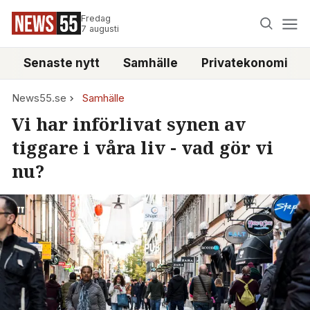
Fredag
7 augusti
Senaste nytt
Samhälle
Privatekonomi
News55.se
Samhälle
Vi har införlivat synen av
tiggare i våra liv - vad gör vi
nu?