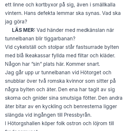
ett linne och kortbyxor på sig, även i smällkalla
vintern. Hans defekta lemmar ska synas. Vad ska
jag göra?
LÄS MER:
Vad händer med medkänslan när
tunnelbanan blir tiggarbanan?
Vid cykelställ och stolpar står fastsurrade bylten
med blå Ikeakassar fyllda med filtar och kläder.
Någon har ”sin” plats här. Kommer snart.
Jag går upp ur tunnelbanan vid Hötorget och
snubblar över två romska kvinnor som sitter på
några bylten och äter. Den ena har tagit av sig
skorna och gnider sina smutsiga fötter. Den andra
äter bitar av en kyckling och benresterna ligger
slängda vid ingången till Pressbyrån.
I Hötorgshallen köper folk ostron och löjrom till