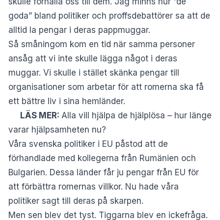
skulle förhålla oss till dem. Jag minns hur ”de
goda” bland politiker och proffsdebattörer sa att de
alltid la pengar i deras pappmuggar.
Så småningom kom en tid när samma personer
ansåg att vi inte skulle lägga något i deras
muggar. Vi skulle i stället skänka pengar till
organisationer som arbetar för att romerna ska få
ett bättre liv i sina hemländer.
LÄS MER:
Alla vill hjälpa de hjälplösa – hur länge
varar hjälpsamheten nu?
Våra svenska politiker i EU påstod att de
förhandlade med kollegerna från Rumänien och
Bulgarien. Dessa länder får ju pengar från EU för
att förbättra romernas villkor. Nu hade våra
politiker sagt till deras på skarpen.
Men sen blev det tyst. Tiggarna blev en ickefråga.