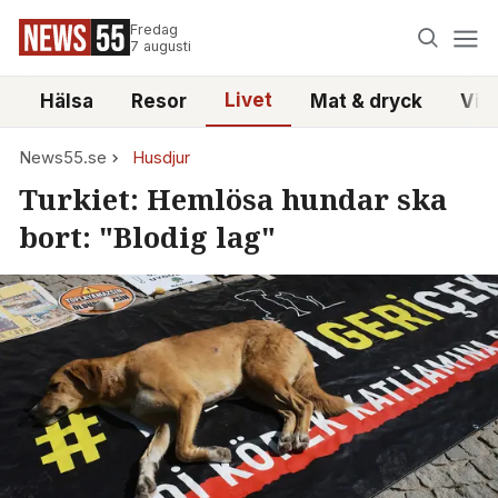
Fredag
7 augusti
Livet
i
Hälsa
Resor
Mat & dryck
Vid
News55.se
Husdjur
Turkiet: Hemlösa hundar ska
bort: "Blodig lag"