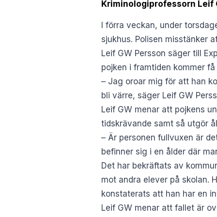
Kriminologiprofessorn Leif 
I förra veckan, under torsdag
sjukhus. Polisen misstänker a
Leif GW Persson säger till
Ex
pojken i framtiden kommer få e
– Jag oroar mig för att han k
bli värre, säger Leif GW Pers
Leif GW menar att pojkens un
tidskrävande samt så utgör 
– Är personen fullvuxen är det
befinner sig i en ålder där m
Det har bekräftats av kommune
mot andra elever på skolan. H
konstaterats att han har en in
Leif GW menar att fallet är ova