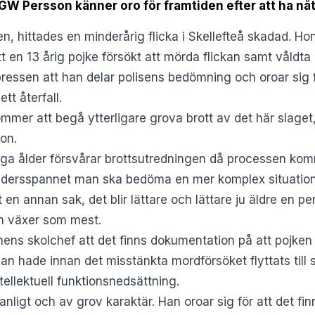
GW Persson känner oro för framtiden efter att ha nå
en, hittades en minderårig flicka i Skellefteå skadad. Ho
tt en 13 årig pojke försökt att mörda flickan samt våldt
pressen
att han delar polisens bedömning och oroar sig f
tt återfall.
ommer att begå ytterligare grova brott av det här slage
son.
ga ålder försvårar brottsutredningen då processen kom
åldersspannet man ska bedöma en mer komplex situation
 en annan sak, det blir lättare och lättare ju äldre en p
an växer som mest.
ns skolchef att det finns dokumentation på att pojken t
an hade innan det misstänkta mordförsöket flyttats till 
tellektuell funktionsnedsättning.
nligt och av grov karaktär. Han oroar sig för att det finn