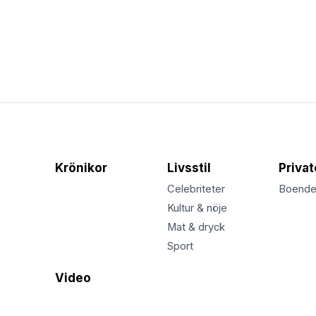
Krönikor
Livsstil
Priva
Celebriteter
Boend
Kultur & nöje
Mat & dryck
Sport
Video