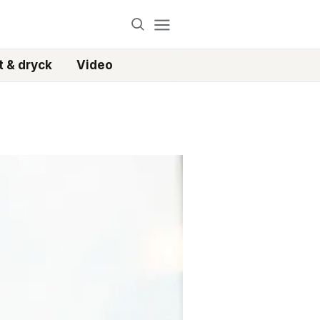
 & dryck
Video