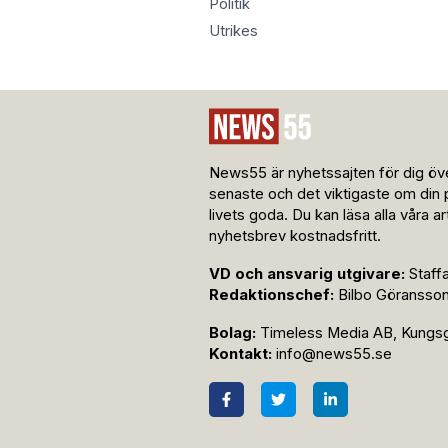
Politik
Utrikes
News55 är nyhetssajten för dig öve
senaste och det viktigaste om din 
livets goda. Du kan läsa alla våra a
nyhetsbrev kostnadsfritt.
VD och ansvarig utgivare:
Staff
Redaktionschef:
Bilbo Göransso
Bolag:
Timeless Media AB, Kungsga
Kontakt:
info@news55.se