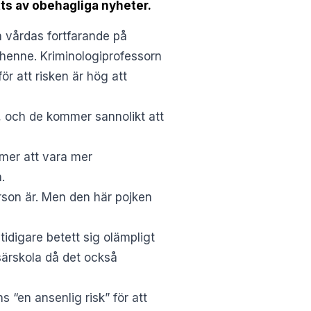
tts av obehagliga nyheter.
n vårdas fortfarande på
a henne. Kriminologiprofessorn
ör att risken är hög att
t, och de kommer sannolikt att
mer att vara mer
.
erson är. Men den här pojken
idigare betett sig olämpligt
särskola då det också
s “en ansenlig risk” för att