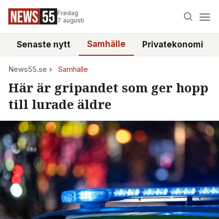
Fredag
7 augusti
Samhälle
Senaste nytt
Privatekonomi
News55.se
Samhälle
Här är gripandet som ger hopp
till lurade äldre