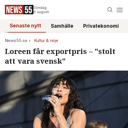
Söndag
9 augusti
Senaste nytt
Samhälle
Privatekonomi
News55.se
Kultur & nöje
Loreen får exportpris – "stolt
att vara svensk"