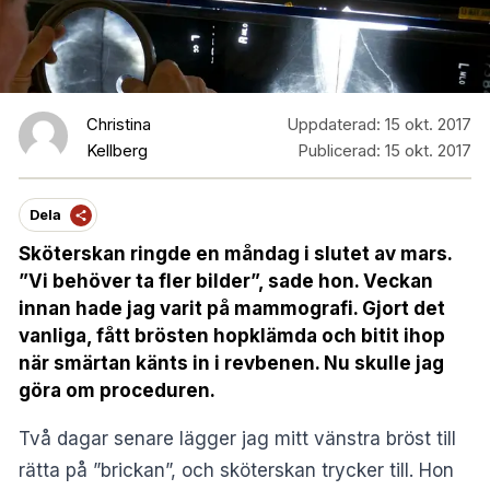
Christina
Uppdaterad:
15 okt. 2017
Kellberg
Publicerad:
15 okt. 2017
Dela
Sköterskan ringde en måndag i slutet av mars.
”Vi behöver ta fler bilder”, sade hon. Veckan
innan hade jag varit på mammografi. Gjort det
vanliga, fått brösten hopklämda och bitit ihop
när smärtan känts in i revbenen. Nu skulle jag
göra om proceduren.
Två dagar senare lägger jag mitt vänstra bröst till
rätta på ”brickan”, och sköterskan trycker till. Hon