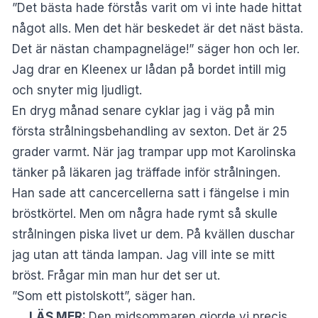
”Det bästa hade förstås varit om vi inte hade hittat
något alls. Men det här beskedet är det näst bästa.
Det är nästan champagneläge!” säger hon och ler.
Jag drar en Kleenex ur lådan på bordet intill mig
och snyter mig ljudligt.
En dryg månad senare cyklar jag i väg på min
första strålningsbehandling av sexton. Det är 25
grader varmt. När jag trampar upp mot Karolinska
tänker på läkaren jag träffade inför strålningen.
Han sade att cancercellerna satt i fängelse i min
bröstkörtel. Men om några hade rymt så skulle
strålningen piska livet ur dem. På kvällen duschar
jag utan att tända lampan. Jag vill inte se mitt
bröst. Frågar min man hur det ser ut.
”Som ett pistolskott”, säger han.
LÄS MER:
Den midsommaren gjorde vi precis