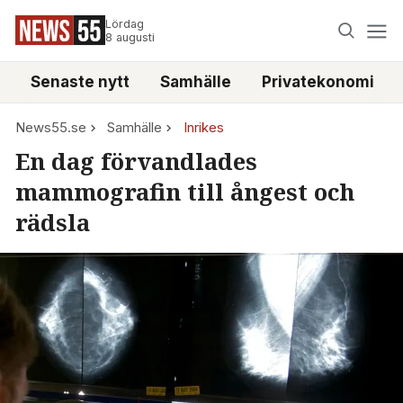
Lördag
8 augusti
Senaste nytt
Samhälle
Privatekonomi
News55.se
Samhälle
Inrikes
En dag förvandlades
mammografin till ångest och
rädsla