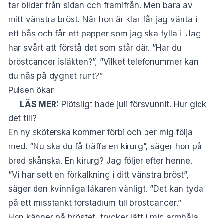
tar bilder från sidan och framifrån. Men bara av
mitt vänstra bröst. När hon är klar får jag vänta i
ett bås och får ett papper som jag ska fylla i. Jag
har svårt att förstå det som står där. ”Har du
bröstcancer isläkten?”, ”Vilket telefonummer kan
du nås på dygnet runt?”
Pulsen ökar.
LÄS MER:
Plötsligt hade juli försvunnit. Hur gick
det till?
En ny sköterska kommer förbi och ber mig följa
med. ”Nu ska du få träffa en kirurg”, säger hon på
bred skånska. En kirurg? Jag följer efter henne.
”Vi har sett en förkalkning i ditt vänstra bröst”,
säger den kvinnliga läkaren vänligt. ”Det kan tyda
på ett misstänkt förstadium till bröstcancer.”
Hon känner på bröstet, trycker lätt i min armhåla.