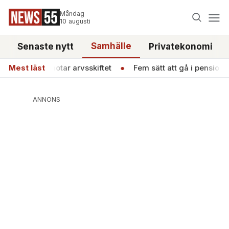
Måndag
10 augusti
Samhälle
Senaste nytt
Privatekonomi
 hotar arvsskiftet
Mest läst
●
Fem sätt att gå i pension före 67 – "De
ANNONS