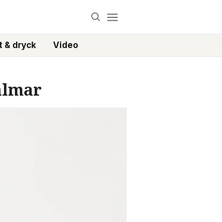
 & dryck
Video
almar