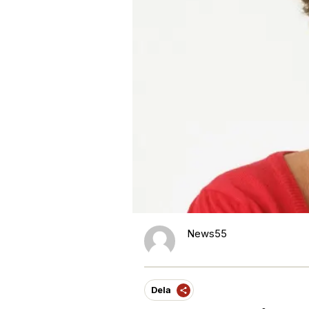
News55
Dela