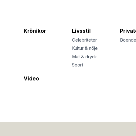
Krönikor
Livsstil
Priva
Celebriteter
Boend
Kultur & nöje
Mat & dryck
Sport
Video