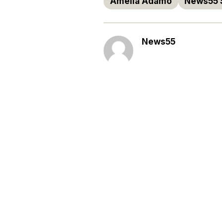
Amelia Adamo
News55 
News55