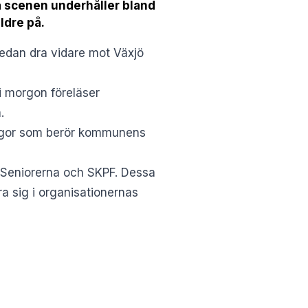
å scenen underhåller bland
ldre på.
edan dra vidare mot Växjö
i morgon föreläser
.
frågor som berör kommunens
 Seniorerna och SKPF. Dessa
a sig i organisationernas