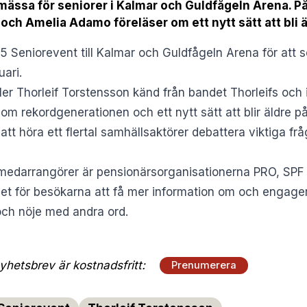
mässa för seniorer i Kalmar och Guldfågeln Arena. P
och Amelia Adamo föreläser om ett nytt sätt att bli ä
Seniorevent till Kalmar och Guldfågeln Arena för att s
ari.
ler Thorleif Torstensson känd från bandet Thorleifs och 
 rekordgenerationen och ett nytt sätt att blir äldre på
att höra ett flertal samhällsaktörer debattera viktiga 
medarrangörer är pensionärsorganisationerna PRO, SPF
et för besökarna att få mer information om och engager
ch nöje med andra ord.
hetsbrev är kostnadsfritt:
Prenumerera