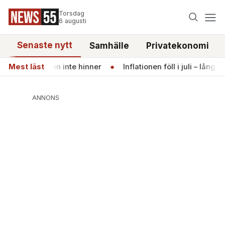
Torsdag
6 augusti
Senaste nytt
Samhälle
Privatekonomi
llen inte hinner
Mest läst
●
Inflationen föll i juli – långt under Riksb
ANNONS