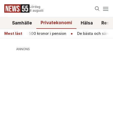
Lördag
8 augusti
Privatekonomi
tt
Samhälle
Hälsa
Reso
år 13 500 kronor i pension
Mest läst
●
De bästa och sämsta bilarna 202
ANNONS