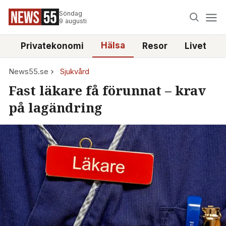
Söndag
9 augusti
Hälsa
e
Privatekonomi
Resor
Livet
News55.se
Sjukvård
Fast läkare få förunnat – krav
på lagändring