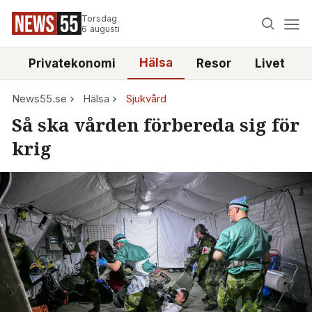
Torsdag
6 augusti
Hälsa
e
Privatekonomi
Resor
Livet
News55.se
Hälsa
Sjukvård
Så ska vården förbereda sig för
krig