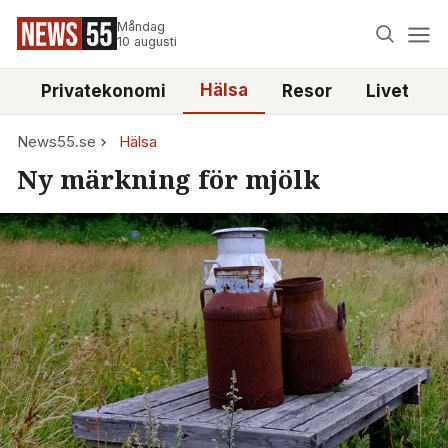
Måndag
10 augusti
Hälsa
e
Privatekonomi
Resor
Livet
News55.se
Hälsa
Ny märkning för mjölk