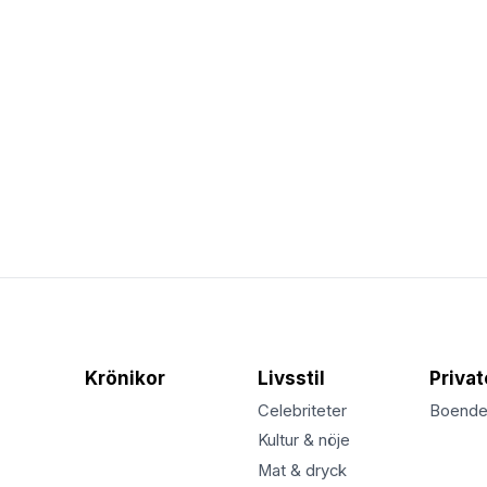
Krönikor
Livsstil
Priva
Celebriteter
Boend
Kultur & nöje
Mat & dryck