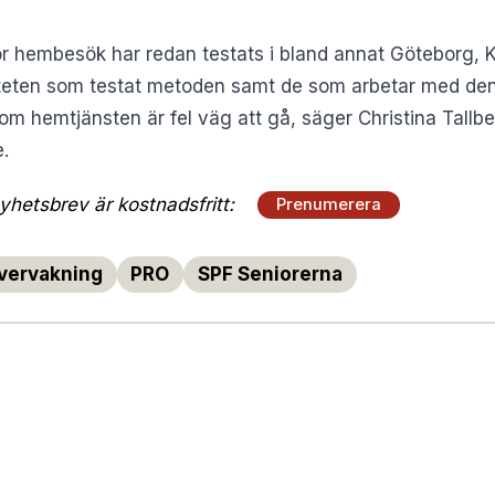
ör hembesök har redan testats i bland annat Göteborg, 
riteten som testat metoden samt de som arbetar med den
m hemtjänsten är fel väg att gå, säger Christina Tallbe
e.
hetsbrev är kostnadsfritt:
Prenumerera
vervakning
PRO
SPF Seniorerna