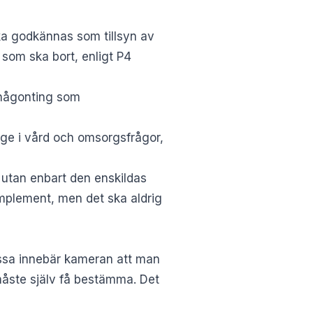
ka godkännas som tillsyn av
 som ska bort, enligt
P4
, någonting som
ge i vård och omsorgsfrågor,
 utan enbart den enskildas
omplement, men det ska aldrig
issa innebär kameran att man
måste själv få bestämma. Det