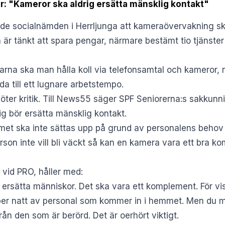
r: "Kameror ska aldrig ersätta mänsklig kontakt"
ade socialnämden i Herrljunga att kameraövervakning s
n är tänkt att spara pengar, närmare bestämt tio tjänster
agarna ska man hålla koll via telefonsamtal och kameror
 till ett lugnare arbetstempo.
r kritik. Till News55 säger SPF Seniorerna:s sakkunni
ig bör ersätta mänsklig kontakt.
mmet ska inte sättas upp på grund av personalens behov
rson inte vill bli väckt så kan en kamera vara ett bra k
 vid PRO, håller med:
 ersätta människor. Det ska vara ett komplement. För v
er per natt av personal som kommer in i hemmet. Men du 
ån den som är berörd. Det är oerhört viktigt.