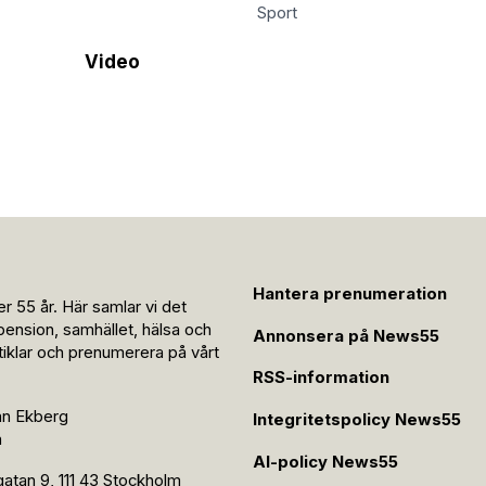
Sport
Video
Hantera prenumeration
r 55 år. Här samlar vi det
pension, samhället, hälsa och
Annonsera på News55
rtiklar och prenumerera på vårt
RSS-information
an Ekberg
Integritetspolicy News55
n
AI-policy News55
tan 9, 111 43 Stockholm