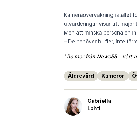
Kameraövervakning istället f
utvärderingar visar att majo
Men att minska personalen ino
– De behöver bli fler, inte färr
Läs mer från News55 - vårt ny
Äldrevård
Kameror
Ö
Gabriella
Lahti