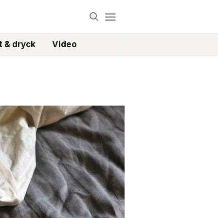
 & dryck
Video