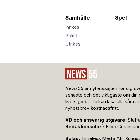
Samhälle
Spel
Inrikes
Politik
Utrikes
News55 är nyhetssajten för dig öve
senaste och det viktigaste om din 
livets goda. Du kan läsa alla våra a
nyhetsbrev kostnadsfritt.
VD och ansvarig utgivare:
Staff
Redaktionschef:
Bilbo Göransso
Bolag:
Timeless Media AB, Kungsga