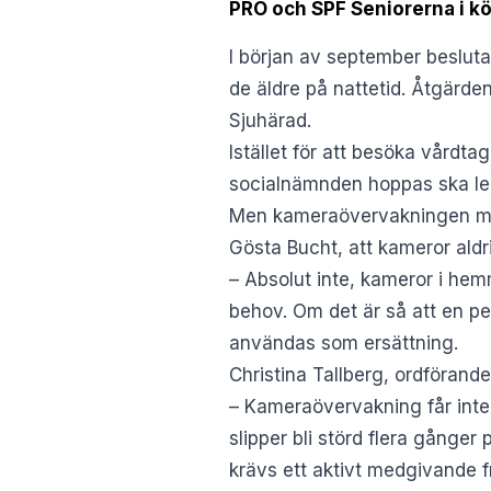
PRO och SPF Seniorerna i kö
I början av september beslut
de äldre på nattetid. Åtgärde
Sjuhärad
.
Istället för att besöka vårdt
socialnämnden hoppas ska leda
Men kameraövervakningen möte
Gösta Bucht, att kameror aldr
– Absolut inte, kameror i he
behov. Om det är så att en pe
användas som ersättning.
Christina Tallberg, ordförande
– Kameraövervakning får inte
slipper bli störd flera gång
krävs ett aktivt medgivande fr