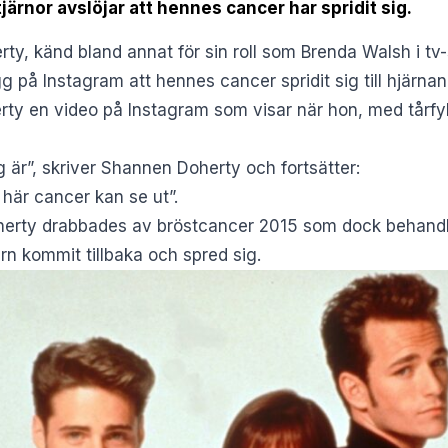
järnor avslöjar att hennes cancer har spridit sig.
, känd bland annat för sin roll som Brenda Walsh i tv-s
gg på Instagram att hennes cancer spridit sig till hjärna
rty en video på
Instagram
som visar när hon, med tårf
g är”, skriver Shannen Doherty och fortsätter:
här cancer kan se ut”.
erty drabbades av bröstcancer 2015 som dock behandl
n kommit tillbaka och spred sig.