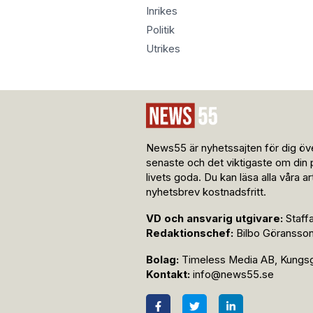
Inrikes
Politik
Utrikes
News55 är nyhetssajten för dig öve
senaste och det viktigaste om din 
livets goda. Du kan läsa alla våra a
nyhetsbrev kostnadsfritt.
VD och ansvarig utgivare:
Staff
Redaktionschef:
Bilbo Göransso
Bolag:
Timeless Media AB, Kungsga
Kontakt:
info@news55.se