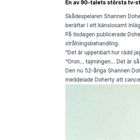
En av 90-talets största tv-st
Skådespelaren Shannen Doherty
berättar i ett känslosamt inlä
På tisdagen publicerade Dohe
strålningsbehandling.
“Det är uppenbart hur rädd ja
“Oron… tajmingen… Det är så 
Den nu 52-åriga Shannen Doh
meddelade Doherty att cancer