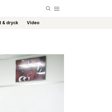
 & dryck
Video