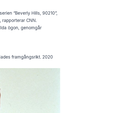
erien “Beverly Hills, 90210”,
n, rapporterar
CNN
.
yllda ögon, genomgår
ades framgångsrikt. 2020