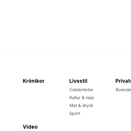
Krönikor
Livsstil
Priva
Celebriteter
Boend
Kultur & nöje
Mat & dryck
Sport
Video