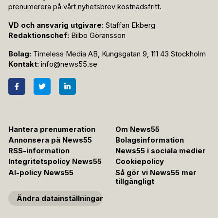
prenumerera på vårt nyhetsbrev kostnadsfritt.
VD och ansvarig utgivare:
Staffan Ekberg
Redaktionschef:
Bilbo Göransson
Bolag:
Timeless Media AB, Kungsgatan 9, 111 43 Stockholm
Kontakt:
info@news55.se
Hantera prenumeration
Om News55
Annonsera på News55
Bolagsinformation
RSS-information
News55 i sociala medier
Integritetspolicy News55
Cookiepolicy
AI-policy News55
Så gör vi News55 mer
tillgängligt
Ändra datainställningar