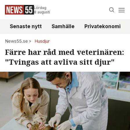
Lördag
8 augusti
Senaste nytt
Samhälle
Privatekonomi
News55.se
Husdjur
Färre har råd med veterinären:
"Tvingas att avliva sitt djur"