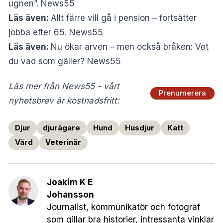
ugnen”. News55
Läs även:
Allt färre vill gå i pension – fortsätter
jobba efter 65. News55
Läs även:
Nu ökar arven – men också bråken: Vet
du vad som gäller? News55
Läs mer från News55 - vårt
Prenumerera
nyhetsbrev är kostnadsfritt:
Djur
djurägare
Hund
Husdjur
Katt
Vård
Veterinär
Joakim K E
Johansson
Journalist, kommunikatör och fotograf
som gillar bra historier, intressanta vinklar