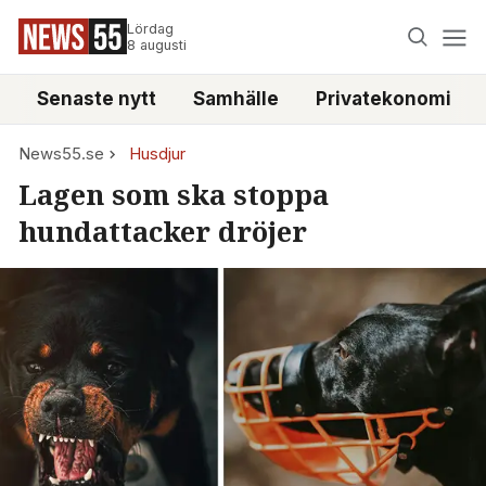
Lördag
8 augusti
Senaste nytt
Samhälle
Privatekonomi
News55.se
Husdjur
Lagen som ska stoppa
hundattacker dröjer