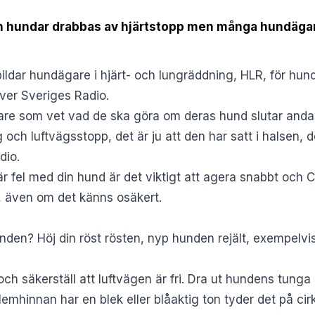
n hundar drabbas av hjärtstopp men många hundägar
ildar hundägare i hjärt- och lungräddning, HLR, för hun
iver
Sveriges Radio
.
gare som vet vad de ska göra om deras hund slutar andas
och luftvägsstopp, det är ju att den har satt i halsen, de
dio.
r fel med din hund är det viktigt att agera snabbt och 
t, även om det känns osäkert.
nden? Höj din röst rösten, nyp hunden rejält, exempelvis 
h säkerställ att luftvägen är fri. Dra ut hundens tunga 
emhinnan har en blek eller blåaktig ton tyder det på cirk