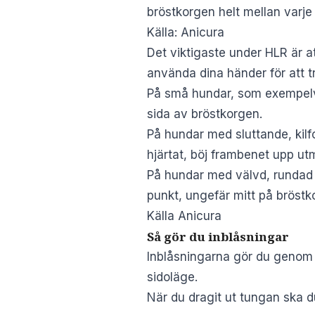
bröstkorgen helt mellan varj
Källa: Anicura
Det viktigaste under HLR är at
använda dina händer för att 
På små hundar, som exempelv
sida av bröstkorgen.
På hundar med sluttande, kil
hjärtat, böj frambenet upp ut
På hundar med välvd, rundad 
punkt, ungefär mitt på bröstk
Källa Anicura
Så gör du inblåsningar
Inblåsningarna gör du genom a
sidoläge.
När du dragit ut tungan ska 