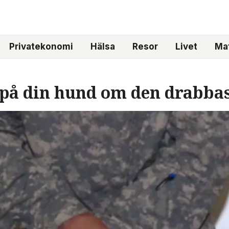
Privatekonomi
Hälsa
Resor
Livet
Mat
på din hund om den drabbas