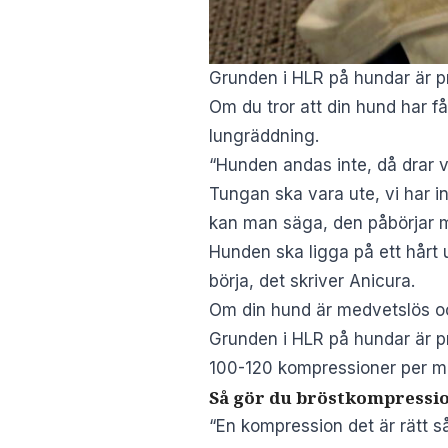
Grunden i HLR på hundar är p
Om du tror att din hund har få
lungräddning.
“Hunden andas inte, då drar v
Tungan ska vara ute, vi har i
kan man säga, den påbörjar ma
Hunden ska ligga på ett hårt 
börja, det skriver Anicura.
Om din hund är medvetslös oc
Grunden i HLR på hundar är p
100-120 kompressioner per min
Så gör du bröstkompressi
“En kompression det är rätt så