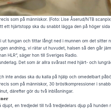
recis som på människor. (Foto: Lise Åserud/NTB scanpi
tt ett hjärtstopp ska du snabbt lägga den på höger sida 
i ut tungan och tittar långt ned i munnen om det sitter
ngen andning, vi rätar ut huvudet, halsen så den går jäm
n HLR”, säger hon till Sveriges Radio.
underlag. Det som är allra svårast med hjärt- och lungr
h inte andas ska du kalla på hjälp och omedelbart påbö
recis som på människor, 30 bröstkompressioner i snabb 
ut, därefter gör du två inblåsningar.
oner
 djupt, en tredjedel till två tredjedelars djup på hunden 