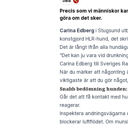
Dela
Precis som vi människor ka
göra om det sker.
Carina Edberg
i Stugsund utb
konstgjord HLR-hund, det skr
Det är långt ifrån alla hundä
“Det kan ju vara vid drunkning 
Carina Edberg till Sveriges Ra
När du märker att någonting ä
viktigaste är att du gör någo
Snabb bedömning hunden:
Går det att få kontakt med hu
reagerar.
Inspektera andningsvägarna oc
blockerar luftflödet. Om munsl