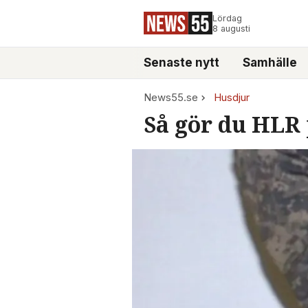
Lördag
8 augusti
Senaste nytt
Samhälle
News55.se
Husdjur
Så gör du HLR 