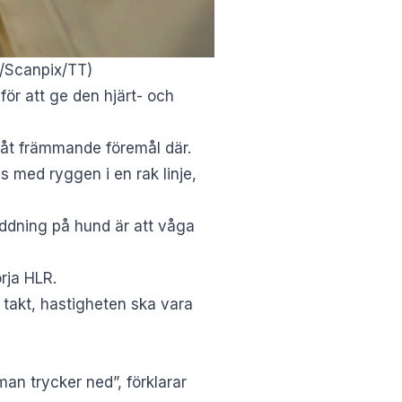
x/Scanpix/TT)
för att ge den hjärt- och
 nåt främmande föremål där.
s med ryggen i en rak linje,
äddning på hund är att våga
rja HLR.
takt, hastigheten ska vara
man trycker ned”, förklarar