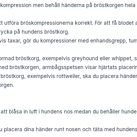
e kompression men behåll händerna på bröstkorgen hela 
t utföra bröskompressionerna korrekt. För att få blodet a
trycka på hundens bröstkorg.
is taxar, gör du kompressioner med enhandsgrepp, tum
formad bröstkorg, exempelvis greyhound eller whippet, 
med bröstkorgen, armbågsspetsen visar hjärtats placeri
bröstkorg, exempelvis rottweiler, ska du placera händ
orgen.
tt blåsa in luft i hundens nos medan du behåller hunde
du placera dina händer runt nosen och täta med hundens