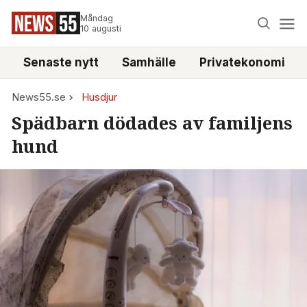
Måndag
10 augusti
Senaste nytt
Samhälle
Privatekonomi
News55.se
Husdjur
Spädbarn dödades av familjens
hund