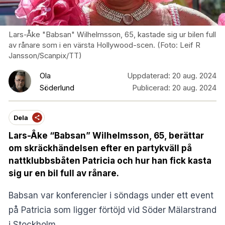
Lars-Åke "Babsan" Wilhelmsson, 65, kastade sig ur bilen full
av rånare som i en värsta Hollywood-scen. (Foto: Leif R
Jansson/Scanpix/TT)
Ola
Uppdaterad:
20 aug. 2024
Söderlund
Publicerad:
20 aug. 2024
Dela
Lars-Åke “Babsan” Wilhelmsson, 65, berättar
om skräckhändelsen efter en partykväll på
nattklubbsbåten Patricia och hur han fick kasta
sig ur en bil full av rånare.
Babsan var konferencier i söndags under ett event
på Patricia som ligger förtöjd vid Söder Mälarstrand
i Stockholm.