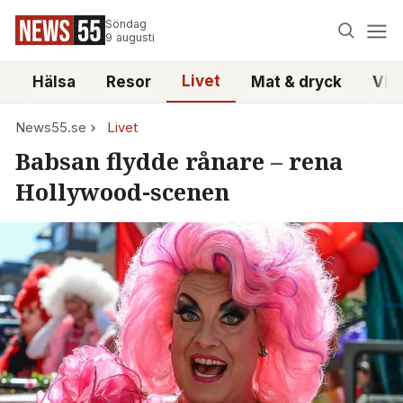
Söndag
9 augusti
Livet
i
Hälsa
Resor
Mat & dryck
Vid
News55.se
Livet
Babsan flydde rånare – rena
Hollywood-scenen