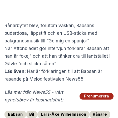
Rånarbytet blev, förutom väskan, Babsans
puderdosa, läppstift och en USB-sticka med
bakgrundsmusik till “Ge mig en spanjor”.
När Aftonbladet gör intervjun förklarar Babsan att
han är “okej” och att han tänker dra till lantstället i
Gävle “och slicka såren”.
Läs även:
Här är förklaringen till att Babsan är
rasande på Melodifestivalen News55
Läs mer från News55 - vårt
Prenumerera
nyhetsbrev är kostnadsfritt:
Babsan
Bil
Lars-Åke Wilhelmsson
Rånare