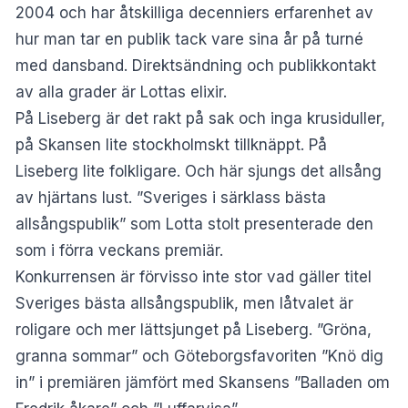
2004 och har åtskilliga decenniers erfarenhet av
hur man tar en publik tack vare sina år på turné
med dansband. Direktsändning och publikkontakt
av alla grader är Lottas elixir.
På Liseberg är det rakt på sak och inga krusiduller,
på Skansen lite stockholmskt tillknäppt. På
Liseberg lite folkligare. Och här sjungs det allsång
av hjärtans lust. ”Sveriges i särklass bästa
allsångspublik” som Lotta stolt presenterade den
som i förra veckans premiär.
Konkurrensen är förvisso inte stor vad gäller titel
Sveriges bästa allsångspublik, men låtvalet är
roligare och mer lättsjunget på Liseberg. ”Gröna,
granna sommar” och Göteborgsfavoriten ”Knö dig
in” i premiären jämfört med Skansens ”Balladen om