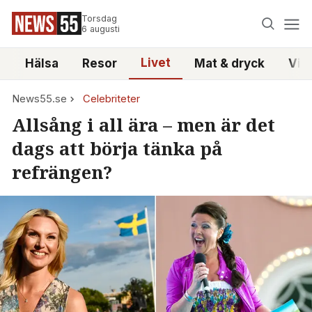
Torsdag
6 augusti
Livet
i
Hälsa
Resor
Mat & dryck
Vid
News55.se
Celebriteter
Allsång i all ära – men är det
dags att börja tänka på
refrängen?