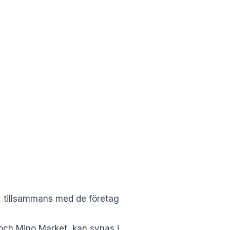
er, tillsammans med de företag
och Mino Market, kan synas i