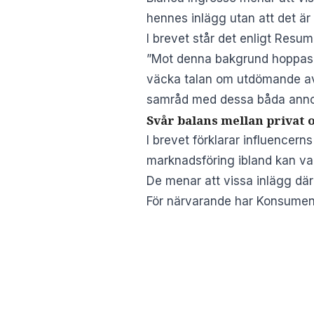
hennes inlägg utan att det är
I brevet står det enligt Resum
”Mot denna bakgrund hoppas B
väcka talan om utdömande av v
samråd med dessa båda annons
Svår balans mellan privat
I brevet förklarar influencern
marknadsföring ibland kan var
De menar att vissa inlägg där 
För närvarande har Konsumentv