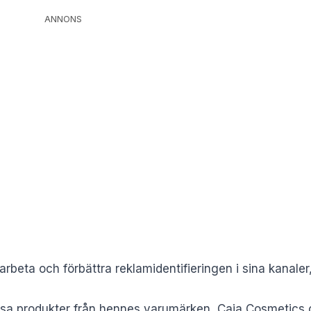
ANNONS
marbeta och förbättra reklamidentifieringen i sina kanal
ssa produkter från hennes varumärken, Caia Cosmetics 