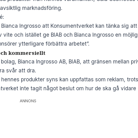
 avsiktlig marknadsföring.
é:
ianca Ingrosso att Konsumentverket kan tänka sig att
ite och istället ge BIAB och Bianca Ingrosso en möjlig
örer ytterligare förbättra arbetet”.
 och kommersiellt
s bolag, Bianca Ingrosso AB, BIAB, att gränsen mellan pr
a svår att dra.
hennes produkter syns kan uppfattas som reklam, trots att
erket inte tagit något beslut om hur de ska gå vidare 
ANNONS