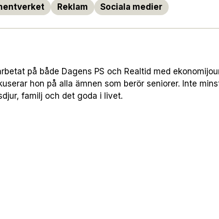
entverket
Reklam
Sociala medier
arbetat på både Dagens PS och Realtid med ekonomijourn
userar hon på alla ämnen som berör seniorer. Inte min
jur, familj och det goda i livet.