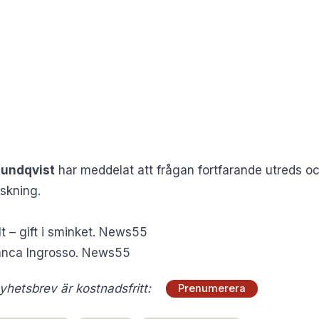
Lundqvist
har meddelat att frågan fortfarande utreds oc
skning.
t – gift i sminket. News55
ianca Ingrosso. News55
hetsbrev är kostnadsfritt:
Prenumerera