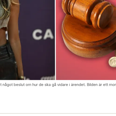
t något beslut om hur de ska gå vidare i ärendet. Bilden är ett mo