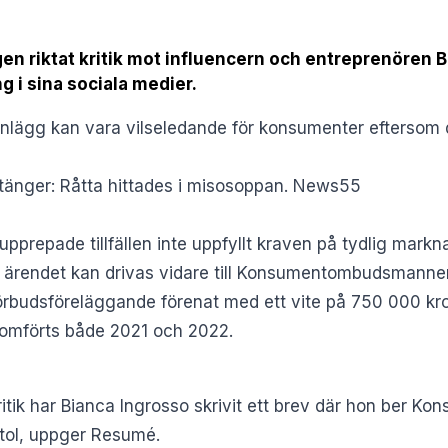
n riktat kritik mot influencern och entreprenören B
g i sina sociala medier.
nlägg kan vara vilseledande för konsumenter eftersom det
änger: Råtta hittades i misosoppan. News55
pprepade tillfällen inte uppfyllt kraven på tydlig markn
 ärendet kan drivas vidare till Konsumentombudsmannen, 
förbudsföreläggande
förenat med ett vite på 750 000 kro
nomförts både 2021 och 2022.
ik har Bianca Ingrosso skrivit ett brev där hon ber Kon
stol, uppger
Resumé
.