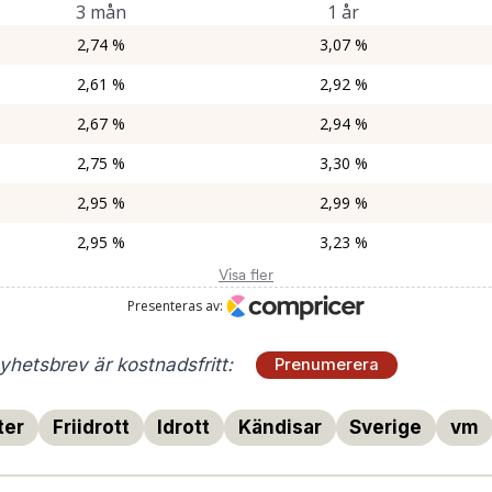
hetsbrev är kostnadsfritt:
Prenumerera
ter
Friidrott
Idrott
Kändisar
Sverige
vm