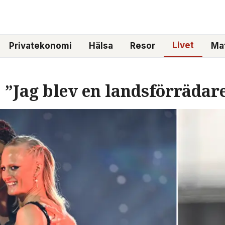
Livet
Privatekonomi
Hälsa
Resor
Mat
: ”Jag blev en landsförrädar