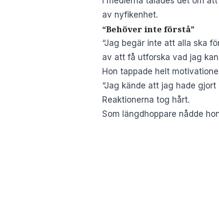
I medierna talades det om att
av nyfikenhet.
“Behöver inte förstå”
“Jag begär inte att alla ska f
av att få utforska vad jag ka
Hon tappade helt motivatione
“Jag kände att jag hade gjort
Reaktionerna tog hårt.
Som längdhoppare nådde hon 