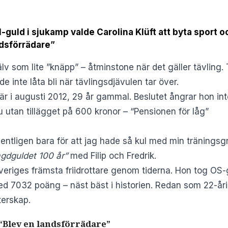
-guld i sjukamp valde Carolina Klüft att byta sport oc
ndsförrädare”
jälv som lite ”knäpp” – åtminstone när det gäller tävling. 
e inte låta bli när tävlingsdjävulen tar över.
är i augusti 2012, 29 år gammal. Beslutet ångrar hon int
du utan tillägget på 600 kronor – “Pensionen för låg”
gentligen bara för att jag hade så kul med min tränings
agdguldet 100 år”
med Filip och Fredrik.
veriges främsta friidrottare genom tiderna. Hon tog OS-
ed 7032 poäng – näst bäst i historien. Redan som 22-år
terskap.
“Blev en landsförrädare”