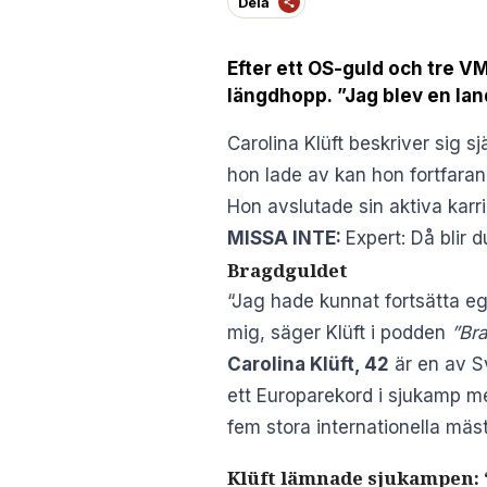
Dela
Efter ett OS-guld och tre VM
längdhopp. ”Jag blev en la
Carolina Klüft beskriver sig s
hon lade av kan hon fortfarand
Hon avslutade sin aktiva karri
MISSA INTE:
Expert: Då blir 
Bragdguldet
“Jag hade kunnat fortsätta e
mig, säger Klüft i
podden
”Br
Carolina Klüft, 42
är en av S
ett Europarekord i sjukamp m
fem stora internationella mäs
Klüft lämnade sjukampen: 