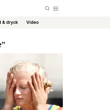
 & dryck
Video
e”