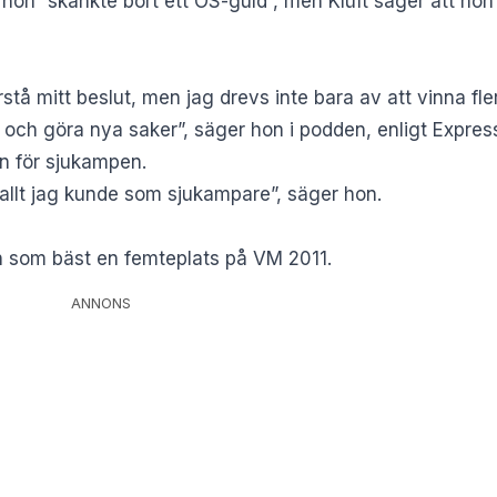
 hon ”skänkte bort ett OS-guld”, men Klüft säger att hon
örstå mitt beslut, men jag drevs inte bara av att vinna fl
n och göra nya saker”, säger hon i podden, enligt
Expres
n för sjukampen.
 allt jag kunde som sjukampare”, säger hon.
som bäst en femteplats på VM 2011.
ANNONS