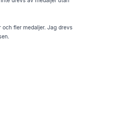
 inte drevs av medaljer utan
er och fler medaljer. Jag drevs
sen
.