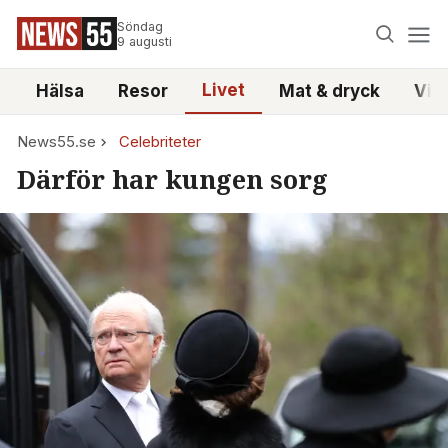
Söndag
9 augusti
Livet
i
Hälsa
Resor
Mat & dryck
Vid
News55.se
Celebriteter
Därför har kungen sorg