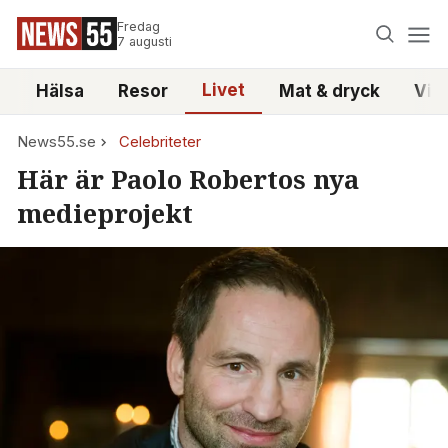
Fredag
7 augusti
Livet
i
Hälsa
Resor
Mat & dryck
Vid
News55.se
Celebriteter
Här är Paolo Robertos nya
medieprojekt