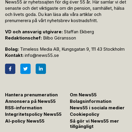
News55 är nyhetssajten för dig över 55 år. Här samlar vi det
senaste och det viktigaste om din pension, samhället, hälsa
och livets goda. Du kan läsa alla våra artiklar och
prenumerera på vårt nyhetsbrev kostnadsfritt.
VD och ansvarig utgivare:
Staffan Ekberg
Redaktionschef:
Bilbo Göransson
Bolag:
Timeless Media AB, Kungsgatan 9, 111 43 Stockholm
Kontakt:
info@news55.se
Hantera prenumeration
Om News55
Annonsera på News55
Bolagsinformation
RSS-information
News55 i sociala medier
Integritetspolicy News55
Cookiepolicy
AI-policy News55
Så gör vi News55 mer
tillgängligt