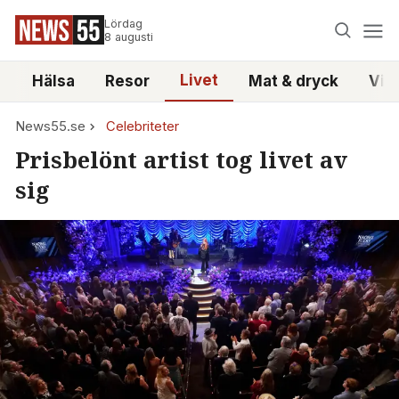
Lördag
8 augusti
Livet
i
Hälsa
Resor
Mat & dryck
Vid
News55.se
Celebriteter
Prisbelönt artist tog livet av
sig