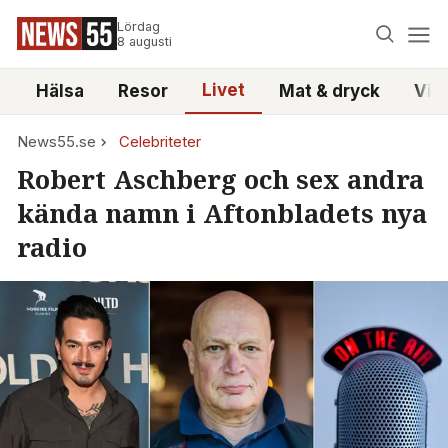
Lördag
8 augusti
Livet
i
Hälsa
Resor
Mat & dryck
Vid
News55.se
Celebriteter
Robert Aschberg och sex andra
kända namn i Aftonbladets nya
radio