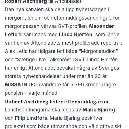
Robert Aschberg
till
Aftonbladet
.
Den nya kanalen ska dela upp nyhetsdagen i
morgon-, lunch- och eftermiddagssändningar. För
morgonpassen värvas SVT-profilen
Alexander
Letic
tillsammans med
Linda Hjertén
, som länge
varit en av Aftonbladets mest profilerade reportrar.
Alex Letic har tidigare lett både ”Morgonstudion”
och ”Sverige Live Talkshow” i SVT. Linda Hjertén
har enligt Aftonbladet bevakat några av Sveriges
största nyhetshändelser under mer än 20 år.
MISSA INTE:
Invandrare får 5 790 kronor i lägre
pension – varje månad
Robert Aschberg leder eftermiddagarna
Lunchsändningarna ska ledas av
Maria Bjaring
och
Filip Lindfors
. Maria Bjaring beskriver
projektet som både utmanande och väldigt typiskt