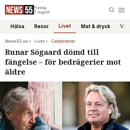
Fredag
7 augusti
Livet
i
Hälsa
Resor
Mat & dryck
Vid
News55.se
Livet
Celebriteter
Runar Sögaard dömd till
fängelse – för bedrägerier mot
äldre