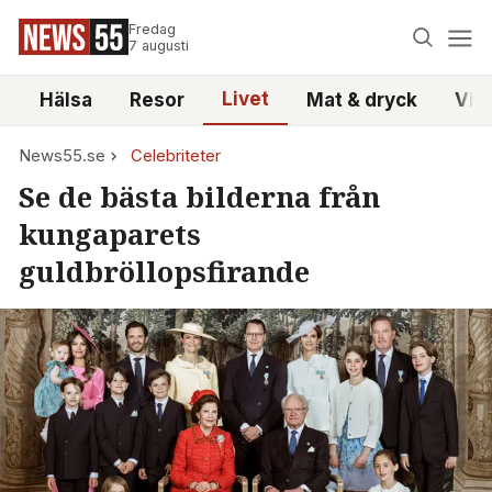
Fredag
7 augusti
Livet
i
Hälsa
Resor
Mat & dryck
Vid
News55.se
Celebriteter
Se de bästa bilderna från
kungaparets
guldbröllopsfirande