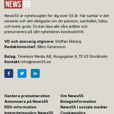
News55 är nyhetssajten för dig över 55 år. Här samlar vi det
senaste och det viktigaste om din pension, samhället, hälsa
och livets goda. Du kan läsa alla våra artiklar och
prenumerera på vårt nyhetsbrev kostnadsfritt.
VD och ansvarig utgivare:
Staffan Ekberg
Redaktionschef:
Bilbo Göransson
Bolag:
Timeless Media AB, Kungsgatan 9, 111 43 Stockholm
Kontakt:
info@news55.se
Hantera prenumeration
Om News55
Annonsera på News55
Bolagsinformation
RSS-information
News55 i sociala medier
Integritetspolicy News55
Cookiepolicy