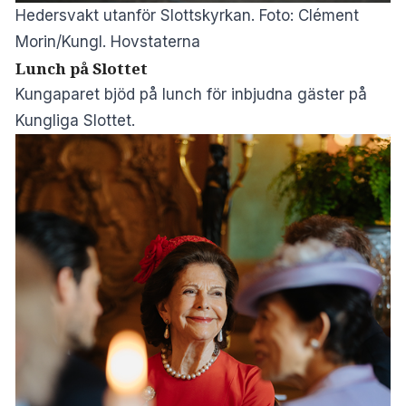
Hedersvakt utanför Slottskyrkan. Foto: Clément
Morin/Kungl. Hovstaterna
Lunch på Slottet
Kungaparet bjöd på lunch för inbjudna gäster på
Kungliga Slottet.