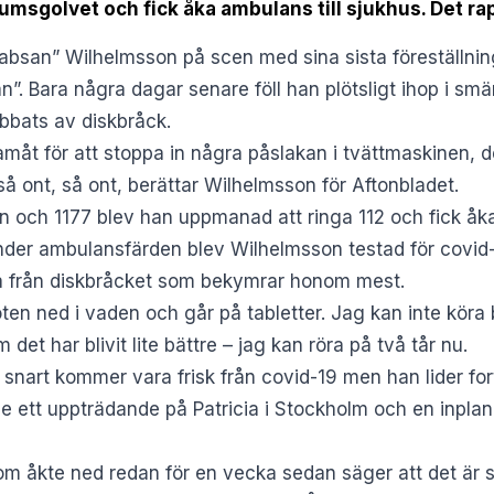
umsgolvet och fick åka ambulans till sjukhus. Det ra
absan” Wilhelmsson på scen med sina sista föreställning
”. Bara några dagar senare föll han plötsligt ihop i s
bbats av diskbråck.
amåt för att stoppa in några påslakan i tvättmaskinen, d
 så ont, så ont, berättar Wilhelmsson för
Aftonbladet
.
en och 1177 blev han uppmanad att ringa 112 och fick åka
nder ambulansfärden blev Wilhelmsson testad för covid-
na från diskbråcket som bekymrar honom mest.
ten ned i vaden och går på tabletter. Jag kan inte köra b
t har blivit lite bättre – jag kan röra på två tår nu.
 snart kommer vara frisk från covid-19 men han lider fo
de ett uppträdande på Patricia i Stockholm och en inplan
som åkte ned redan för en vecka sedan säger att det är s