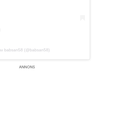
t av babsan58 (@babsan58)
ANNONS