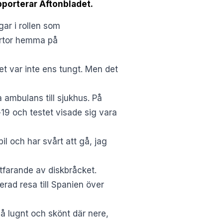
pporterar Aftonbladet.
ar i rollen som
märtor hemma på
et var inte ens tungt. Men det
 ambulans till sjukhus. På
19 och testet visade sig vara
il och har svårt att gå, jag
rtfarande av diskbråcket.
erad resa till Spanien över
å lugnt och skönt där nere,