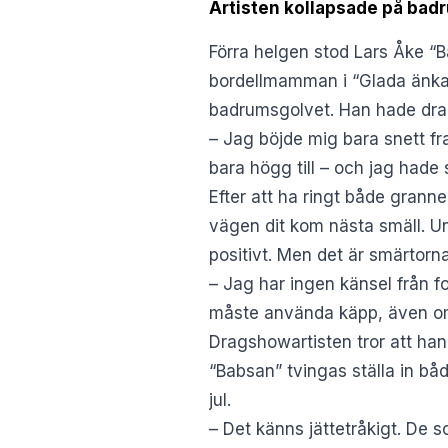
Artisten kollapsade på badr
Förra helgen stod Lars Åke “B
bordellmamman i “Glada änkan
badrumsgolvet. Han hade dra
– Jag böjde mig bara snett fr
bara högg till – och jag hade
Efter att ha ringt både grann
vägen dit kom nästa smäll. U
positivt. Men det är smärtor
– Jag har ingen känsel från fo
måste använda käpp, även om de
Dragshowartisten tror att han
“Babsan” tvingas ställa in bå
jul.
– Det känns jättetråkigt. De 