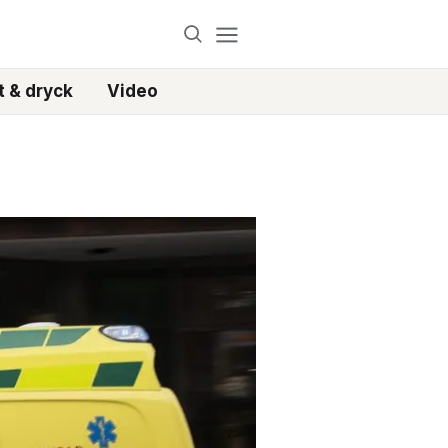
 & dryck
Video