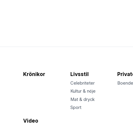
Krönikor
Livsstil
Priva
Celebriteter
Boend
Kultur & nöje
Mat & dryck
Sport
Video