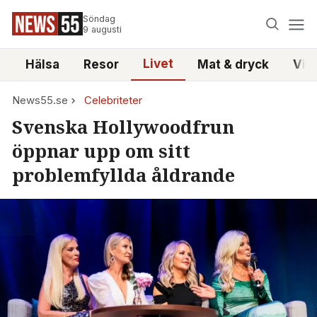
Söndag
9 augusti
Livet
i
Hälsa
Resor
Mat & dryck
Vid
News55.se
Celebriteter
Svenska Hollywoodfrun
öppnar upp om sitt
problemfyllda åldrande