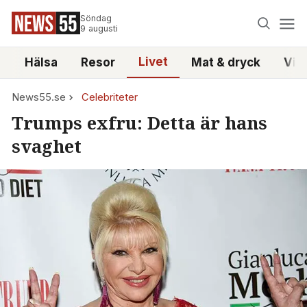
Söndag
9 augusti
Livet
i
Hälsa
Resor
Mat & dryck
Vid
News55.se
Celebriteter
Trumps exfru: Detta är hans
svaghet