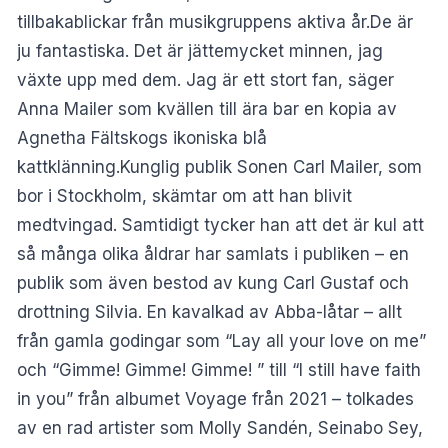
tillbakablickar från musikgruppens aktiva år.De är
ju fantastiska. Det är jättemycket minnen, jag
växte upp med dem. Jag är ett stort fan, säger
Anna Mailer som kvällen till ära bar en kopia av
Agnetha Fältskogs ikoniska blå
kattklänning.Kunglig publik Sonen Carl Mailer, som
bor i Stockholm, skämtar om att han blivit
medtvingad. Samtidigt tycker han att det är kul att
så många olika åldrar har samlats i publiken – en
publik som även bestod av kung Carl Gustaf och
drottning Silvia. En kavalkad av Abba-låtar – allt
från gamla godingar som “Lay all your love on me”
och “Gimme! Gimme! Gimme! ” till “I still have faith
in you” från albumet Voyage från 2021 – tolkades
av en rad artister som Molly Sandén, Seinabo Sey,