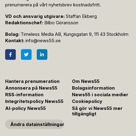
prenumerera på vårt nyhetsbrev kostnadsfritt.
VD och ansvarig utgivare:
Staffan Ekberg
Redaktionschef:
Bilbo Göransson
Bolag:
Timeless Media AB, Kungsgatan 9, 111 43 Stockholm
Kontakt:
info@news55.se
Hantera prenumeration
Om News55
Annonsera på News55
Bolagsinformation
RSS-information
News55 i sociala medier
Integritetspolicy News55
Cookiepolicy
AI-policy News55
Så gör vi News55 mer
tillgängligt
Ändra datainställningar