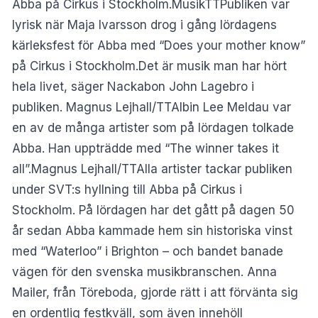
Abba på Cirkus i Stockholm.MusikTTPubliken var
lyrisk när Maja Ivarsson drog i gång lördagens
kärleksfest för Abba med “Does your mother know”
på Cirkus i Stockholm.Det är musik man har hört
hela livet, säger Nackabon John Lagebro i
publiken. Magnus Lejhall/TTAlbin Lee Meldau var
en av de många artister som på lördagen tolkade
Abba. Han uppträdde med “The winner takes it
all”.Magnus Lejhall/TTAlla artister tackar publiken
under SVT:s hyllning till Abba på Cirkus i
Stockholm. På lördagen har det gått på dagen 50
år sedan Abba kammade hem sin historiska vinst
med “Waterloo” i Brighton – och bandet banade
vägen för den svenska musikbranschen. Anna
Mailer, från Töreboda, gjorde rätt i att förvänta sig
en ordentlig festkväll, som även innehöll