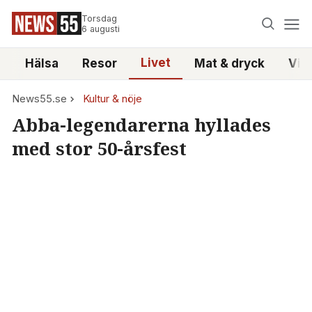
Torsdag
6 augusti
Livet
i
Hälsa
Resor
Mat & dryck
Vid
News55.se
Kultur & nöje
Abba-legendarerna hyllades
med stor 50-årsfest